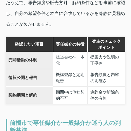
たうえで、報告頻度や販売方針、解約条件などを事前に確認
し、自分の希望条件と本当に合致しているかを冷静に見極め
ることが欠かせません。
売主のチェック
確認したい項目
専任媒介の特徴
ポイント
担当会社へ一本
提案力や説明の
売却活動の体制
化
丁寧さ
機構登録と定期
報告頻度と内容
情報公開と報告
報告
の明確さ
期間中は他社契
違約金や解除条
契約期間と解約
約不可
件の有無
前橋市で専任媒介か一般媒介か迷う人の判
断基準