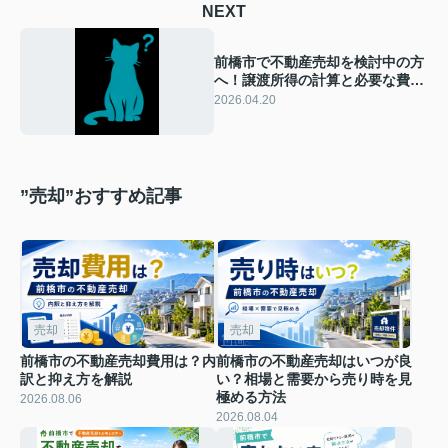
NEXT
前橋市で不動産売却を検討中の方
へ！譲渡所得の計算と必要な費用
をわかりやすく整理
2026.04.20
”売却”おすすめ記事
売却
売却
前橋市の不動産売却費用は？内
前橋市の不動産売却はいつが良
訳と抑え方を解説
い？相場と需要から売り時を見
極める方法
2026.08.06
2026.08.04