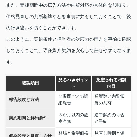
また、売却期間中の広告方法や内覧対応の具体的な段取り、
価格見直しの判断基準などを事前に共有しておくことで、後
の行き違いを防ぐことができます。
このように、契約条件と担当者の対応力の両方を事前に確認
しておくことで、専任媒介契約を安心して任せやすくなりま
す。
見るべきポイン
想定される相談
確認項目
ト
内容
２週間ごとの詳
反響数と内覧状
報告頻度と方法
細報告
況の共有
３か月以内の設
途中解約の可否
契約期間と解約条件
定有無
と手続
相場と希望価格
見直し時期と値
価格設定と見直し方針