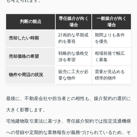
も考えられます。
専任媒介が向く
一般媒介が向く
判断の観点
場合
場合
計画的な早期成
期間よりも条件
売却したい時期
約を重視
を優先
戦略的な価格交
相場前後で幅広
売却価格の希望
渉を希望
く募集
販売に工夫が必
需要が見込める
物件や周辺の状況
要な物件
標準的物件
最後に、不動産会社や担当者との相性も、媒介契約の選択に
大きく影響します。
宅地建物取引業法に基づき、専任媒介契約では指定流通機構
への登録や定期的な業務報告が義務づけられているため、そ