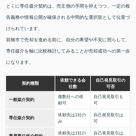
とくに専任媒介契約は、売主側の手間を抑えつつ、一定の報
告義務や情報公開が確保される中間的な選択肢として位置づ
けられています。
前橋市で売却を進める前に、自分の希望や不安に照らして、
専任媒介を軸に比較検討してみることが売却成功への第一歩
になります。
依頼できる会
自己発見取引の
契約種類
社数
可否
複数社への依
自己発見取引も
一般媒介契約
頼可
可
依頼先は1社の
自己発見取引は
専任媒介契約
み
可
依頼先は1社の
自己発見取引は
専属専任媒介契約