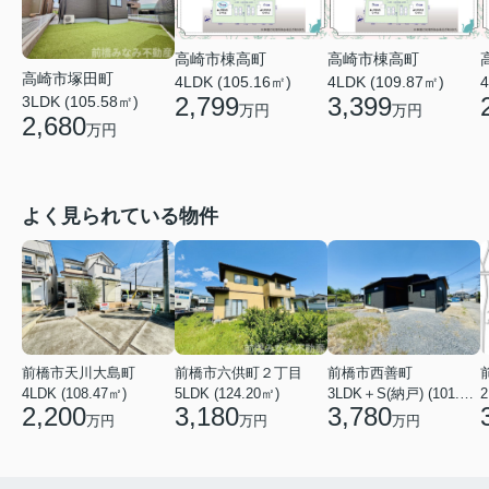
高崎市棟高町
高崎市棟高町
高崎市塚田町
4LDK (105.16㎡)
4LDK (109.87㎡)
4
2,799
3,399
3LDK (105.58㎡)
万円
万円
2,680
万円
よく見られている物件
前橋市天川大島町
前橋市六供町２丁目
前橋市西善町
4LDK (108.47㎡)
5LDK (124.20㎡)
3LDK＋S(納戸) (101.02㎡)
2
2,200
3,180
3,780
万円
万円
万円