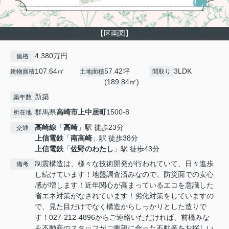
【区画図】
4,380万円
価格
107.64㎡
57.42坪
3LDK
建物面積
土地面積
間取り
(189.84㎡)
新築
築年数
群馬県
高崎市
上中居町
1500-8
所在地
高崎線
「
高崎
」駅 徒歩23分
交通
上信電鉄
「
南高崎
」駅 徒歩38分
上信電鉄
「
佐野のわたし
」駅 徒歩43分
制震構造は、様々な技術開発が行われていて、日々進歩
備考
し続けています！地盤調査済みなので、防災面での安心
感が増します！近年関心が高まっているエコを意識した
省エネ対策がなされています！劣化対策をしていますの
で、見た目だけでなく構造からしっかりとした造りで
す！027-212-4896からご連絡いただければ、前橋みな
み不動産のスタッフがご要望に合った不動産をお探しい