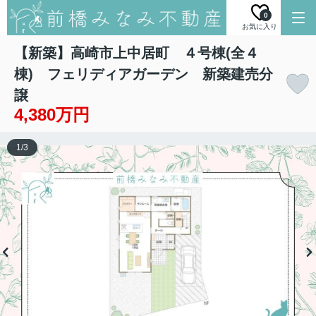
0
お気に入り
【新築】高崎市上中居町 ４号棟(全４
棟) フェリディアガーデン 新築建売分
譲
4,380万円
1
/
3