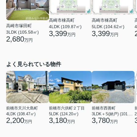
高崎市棟高町
高崎市棟高町
高崎市塚田町
4LDK (109.87㎡)
5LDK (104.62㎡)
4
3,399
3,399
3LDK (105.58㎡)
万円
万円
2,680
万円
よく見られている物件
前橋市天川大島町
前橋市六供町２丁目
前橋市西善町
4LDK (108.47㎡)
5LDK (124.20㎡)
3LDK＋S(納戸) (101.02㎡)
2
2,200
3,180
3,780
万円
万円
万円