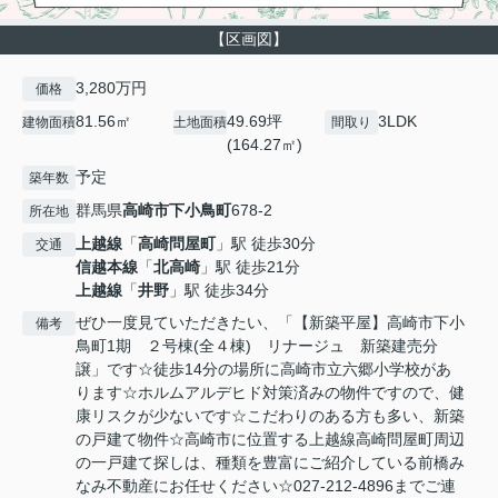
【区画図】
3,280万円
価格
81.56㎡
49.69坪
3LDK
建物面積
土地面積
間取り
(164.27㎡)
予定
築年数
群馬県
高崎市
下小鳥町
678-2
所在地
上越線
「
高崎問屋町
」駅 徒歩30分
交通
信越本線
「
北高崎
」駅 徒歩21分
上越線
「
井野
」駅 徒歩34分
ぜひ一度見ていただきたい、「【新築平屋】高崎市下小
備考
鳥町1期 ２号棟(全４棟) リナージュ 新築建売分
譲」です☆徒歩14分の場所に高崎市立六郷小学校があ
ります☆ホルムアルデヒド対策済みの物件ですので、健
康リスクが少ないです☆こだわりのある方も多い、新築
の戸建て物件☆高崎市に位置する上越線高崎問屋町周辺
の一戸建て探しは、種類を豊富にご紹介している前橋み
なみ不動産にお任せください☆027-212-4896までご連