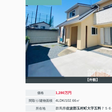
【外観】
1,280万円
価格
4LDK/102.66㎡
間取り/建物面積
群馬県
佐波郡玉村町
大字五料
７５６
所在地