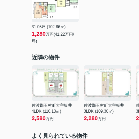
31.05坪 (102.66㎡)
1,280
万円(41.22万円/
坪)
近隣の物件
佐波郡玉村町大字板井
佐波郡玉村町大字板井
4LDK (110.13㎡)
3LDK (109.30㎡)
3
2,580
2,280
2
万円
万円
よく見られている物件