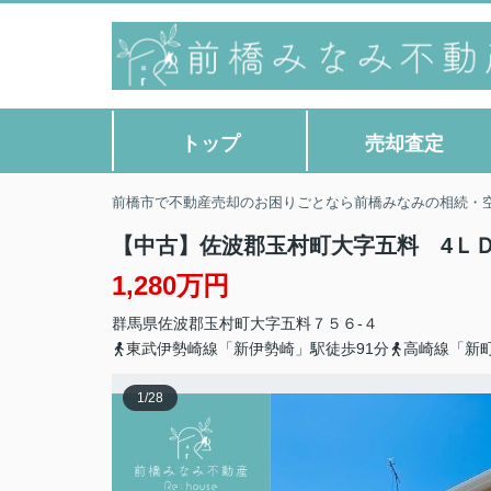
トップ
売却査定
前橋市で不動産売却のお困りごとなら前橋みなみの相続・
【中古】佐波郡玉村町大字五料 4Ｌ
1,280万円
群馬県
佐波郡玉村町
大字五料
７５６-４
東武伊勢崎線「新伊勢崎」駅徒歩91分
高崎線「新町
1
/
28