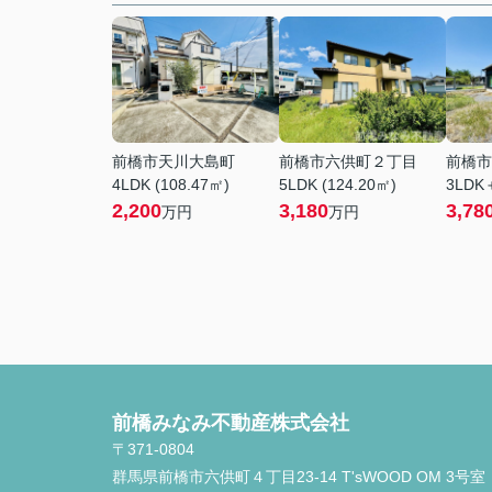
前橋市天川大島町
前橋市六供町２丁目
前橋市
4LDK (108.47㎡)
5LDK (124.20㎡)
3LDK＋
2,200
3,180
3,78
万円
万円
前橋みなみ不動産株式会社
〒371-0804
群馬県前橋市六供町４丁目23‐14 T'sWOOD OM 3号室