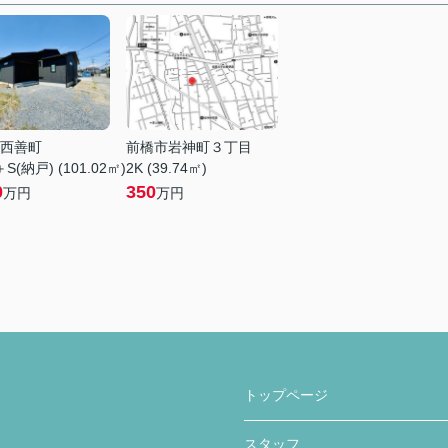
西善町
前橋市岩神町３丁目
S(納戸) (101.02㎡)
2K (39.74㎡)
0
350
万円
万円
トップページ
スタッフ