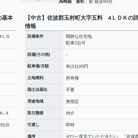
高崎線
「
新町
」駅 徒歩93分
の基本
【中古】佐波郡玉村町大字五料 4ＬＤＫの
情報
4ＬＤ
設備条件
閑静な住宅地
駐車2台可
設備(その他)
-
駐車場/月額
有(2台)/0円
土地権利
所有権
国土法届出
不要
用途地域
無指定
６-４
取引態様
仲介
91分
引渡し
即時
備考
ぜひ一度見ていただきたい、「佐波