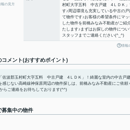
情報の見方
村町大字五料 中古戸建 4ＬＤＫ」
す♪周辺環境も充実している中古の戸
て物件です♪お客様の希望条件にマッ
した物件を前橋みなみ不動産がご紹
たします♪まずはお探しの物件につい
スタッフまでご連絡ください(^_^)
情報
コメント(おすすめポイント)
「佐波郡玉村町大字五料 中古戸建 4ＬＤＫ」！綺麗な室内の中古戸
を感じない高崎線神保原周辺の物件探しは、前橋みなみ不動産にご依頼
ami.jpからご連絡をお待ちしております(^^)
で募集中の物件