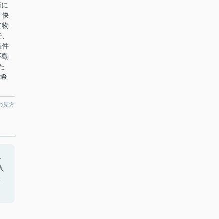
所に
！快
て物
で、
条件
不動
た
ご希
の見方
路
入
購