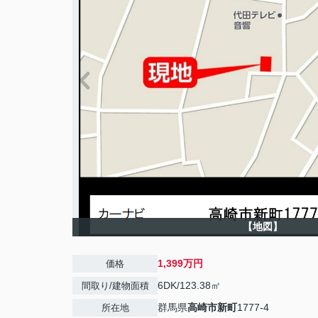
【地図】
1,399万円
価格
6DK/123.38㎡
間取り/建物面積
群馬県
高崎市
新町
1777-4
所在地