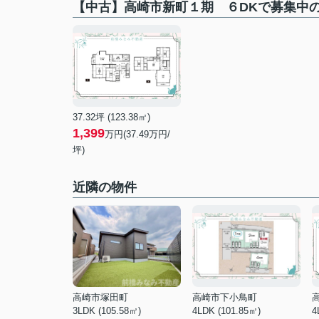
【中古】高崎市新町１期 ６DKで募集中
37.32坪 (123.38㎡)
1,399
万円(37.49万円/
坪)
近隣の物件
高崎市塚田町
高崎市下小鳥町
3LDK (105.58㎡)
4LDK (101.85㎡)
4