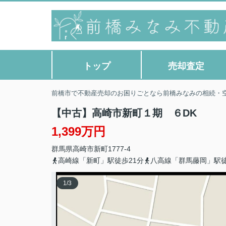
トップ
売却査定
前橋市で不動産売却のお困りごとなら前橋みなみの相続・
【中古】高崎市新町１期 ６DK
1,399万円
群馬県
高崎市
新町
1777-4
高崎線「新町」駅徒歩21分
八高線「群馬藤岡」駅徒
1
/
3