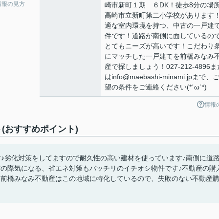
情報の見方
崎市新町１期 ６DK！徒歩8分の場
高崎市立新町第二小学校があります
適な室内環境を持つ、中古の一戸建
件です！道路が南側に面しているの
とてもニーズが高いです！こだわり
にマッチした一戸建てを前橋みなみ
産で探しましょう！027-212-4896ま
はinfo@maebashi-minami.jpまで、
望の条件をご連絡ください(*´ω`*)
情報
(おすすめポイント)
♪劣化対策をしてますので耐久性の高い建材を使っています♪南側に道
びの際気になる、省エネ対策もバッチリのイチオシ物件です♪不動産の購
♪前橋みなみ不動産はこの地域に特化しているので、失敗のない不動産