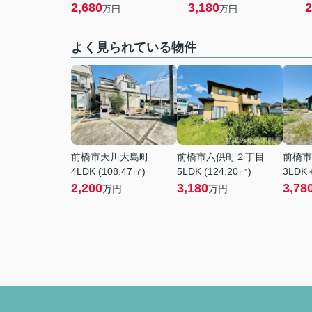
2,680
3,180
2
万円
万円
よく見られている物件
前橋市天川大島町
前橋市六供町２丁目
前橋市
4LDK (108.47㎡)
5LDK (124.20㎡)
3LDK＋
2,200
3,180
3,78
万円
万円