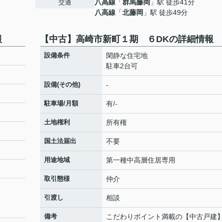
八高線
「
群馬藤岡
」駅 徒歩41分
交通
八高線
「
北藤岡
」駅 徒歩49分
報
【中古】高崎市新町１期 ６DKの詳細情報
設備条件
閑静な住宅地
駐車2台可
設備(その他)
-
駐車場/月額
有/-
土地権利
所有権
国土法届出
不要
用途地域
第一種中高層住居専用
取引態様
仲介
引渡し
相談
備考
こだわりポイント満載の【中古戸建