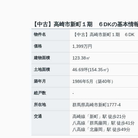
【中古】高崎市新町１期 ６DKの基本情
物件名
【中古】高崎市新町１期 ６DK
価格
1,399万円
建物面積
123.38㎡
土地面積
46.69坪(154.35㎡)
築年月
1986年5月（築40年）
総戸数
-
所在地
群馬県
高崎市
新町
1777-4
交通
高崎線
「
新町
」駅 徒歩21分
八高線
「
群馬藤岡
」駅 徒歩41分
八高線
「
北藤岡
」駅 徒歩49分