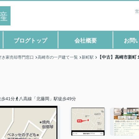
営
ブログトップ
会社概要
お問
【中古】高崎市新町
空き家売却専門窓口
高崎市の一戸建て一覧
新町駅
歩41分
八高線「北藤岡」駅徒歩49分