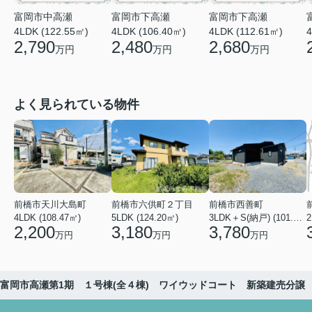
富岡市中高瀬
富岡市下高瀬
富岡市下高瀬
4LDK (122.55㎡)
4LDK (106.40㎡)
4LDK (112.61㎡)
4
2,790
2,480
2,680
万円
万円
万円
よく見られている物件
前橋市天川大島町
前橋市六供町２丁目
前橋市西善町
4LDK (108.47㎡)
5LDK (124.20㎡)
3LDK＋S(納戸) (101.02㎡)
2
2,200
3,180
3,780
万円
万円
万円
富岡市高瀬第1期 １号棟(全４棟) ワイウッドコート 新築建売分譲