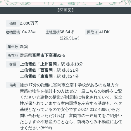
【区画図】
2,880万円
価格
104.33㎡
68.64坪
4LDK
建物面積
土地面積
間取り
(226.91㎡)
新築
築年数
群馬県
富岡市
下高瀬
92-5
所在地
上信電鉄
「
上州富岡
」駅 徒歩18分
交通
上信電鉄
「
西富岡
」駅 徒歩21分
上信電鉄
「
東富岡
」駅 徒歩24分
徒歩17分の距離に富岡市立南中学校があるのも魅力☆
備考
新築の物件を検討中の方はぜひ一度こちらの物件をご覧
ください☆建物の構造が制震制に特化されていて、安全
性が保たれています☆室内環境を左右する基礎も、ベタ
基礎となっているので安心です☆027-212-4896からお
問い合わせいただければ、富岡市の一戸建てをご紹介い
たします☆不動産のことなら、前橋みなみ不動産にお任
せください(#^^#)