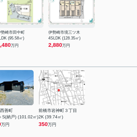
伊勢崎市田中町
伊勢崎市境三ツ木
LDK (95.58㎡)
4SLDK (128.35㎡)
,480
2,880
万円
万円
西善町
前橋市岩神町３丁目
S(納戸) (101.02㎡)
2K (39.74㎡)
0
350
万円
万円