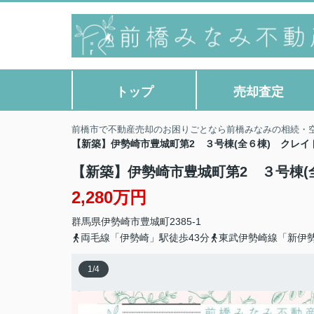
トップ
売却査定
前橋市で不動産売却のお困りごとなら前橋みなみの相続・
【新築】伊勢崎市豊城町第2 ３号棟(全６棟) クレ
【新築】伊勢崎市豊城町第2 ３号棟(
2,280万円
群馬県
伊勢崎市
豊城町
2385-1
両毛線「伊勢崎」駅徒歩43分
東武伊勢崎線「新伊勢
1
/
4