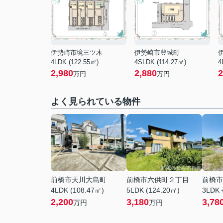
伊勢崎市境三ツ木
伊勢崎市豊城町
4LDK (122.55㎡)
4SLDK (114.27㎡)
4
2,980
2,880
2
万円
万円
よく見られている物件
前橋市天川大島町
前橋市六供町２丁目
前橋市
4LDK (108.47㎡)
5LDK (124.20㎡)
3LDK＋
2,200
3,180
3,78
万円
万円