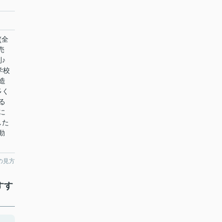
(全
売
♪
学校
造
多く
る
に
した
動
の見方
すす