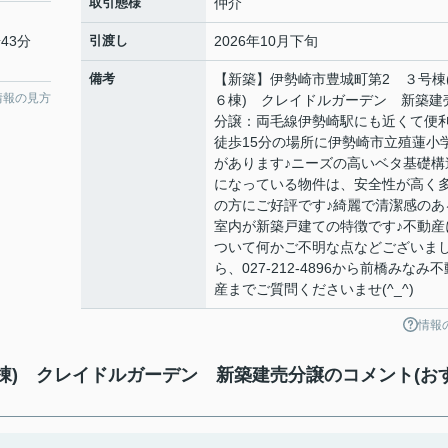
取引態様
仲介
43分
引渡し
2026年10月下旬
備考
【新築】伊勢崎市豊城町第2 ３号棟
情報の見方
６棟) クレイドルガーデン 新築建
分譲：両毛線伊勢崎駅にも近くて便利
徒歩15分の場所に伊勢崎市立殖蓮小
があります♪ニーズの高いベタ基礎構
になっている物件は、安全性が高く
の方にご好評です♪綺麗で清潔感のあ
室内が新築戸建ての特徴です♪不動産
ついて何かご不明な点などございま
ら、027-212-4896から前橋みなみ不
産までご質問くださいませ(^_^)
情報
棟) クレイドルガーデン 新築建売分譲のコメント(お