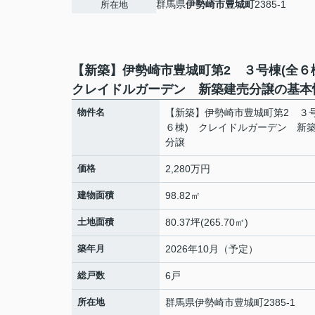
群馬県
伊勢崎市
豊城町
2385-1
所在地
【新築】伊勢崎市豊城町第2 ３号棟(全
クレイドルガーデン 新築建売分譲の基本
物件名
【新築】伊勢崎市豊城町第2 ３号
６棟) クレイドルガーデン 新
分譲
価格
2,280万円
建物面積
98.82㎡
土地面積
80.37坪(265.70㎡)
築年月
2026年10月（予定）
総戸数
6戸
所在地
群馬県
伊勢崎市
豊城町
2385-1