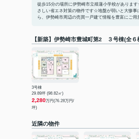
徒歩15分の場所に伊勢崎市立殖蓮小学校がありま
さしい省エネ対策の物件です☆地盤が弱いと大惨事
ら、伊勢崎市周辺の売買一戸建て情報を豊富にご用意してお
【新築】伊勢崎市豊城町第2 ３号棟(全
3号棟
29.89坪 (98.82㎡)
2,280
万円(76.28万円/
坪)
近隣の物件