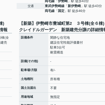
両毛線
「
伊勢崎
」駅 徒歩43分
東武伊勢崎線
「
新伊勢崎
」駅 徒歩43分
交通
両毛線
「
国定
」駅 徒歩46分
６棟)
【新築】伊勢崎市豊城町第2 ３号棟(全６棟
情報
クレイドルガーデン 新築建売分譲の詳細情
棟(全
設備条件
閑静な住宅地
築建売
建設住宅性能評価書付
駐車3台可
耐震構造
設備(その他)
-
駐車場/月額
有/-
土地権利
所有権
国土法届出
不要
用途地域
無指定