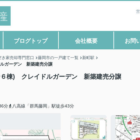
営
ブログトップ
会社概要
お問
空き家売却専門窓口
藤岡市の一戸建て一覧
新町駅
ドルガーデン 新築建売分譲
全６棟) クレイドルガーデン 新築建売分譲
6分
八高線「群馬藤岡」駅徒歩43分