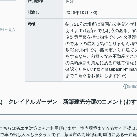
取引態様
仲介
引渡し
2026年10月下旬
備考
徒歩21分の場所に藤岡市立神流小学
情報の見方
あります♪経済面でも利点のある、省
ネ対策等級を持つ物件です♪ベタ基礎
ので床下の湿気も気になりません♪駅
歩6分の物件です♪藤岡市より戸建て
をするなら、前橋みなみ不動産オス
の高崎線新町周辺にある戸建て情報
確認ください♪info@maebashi-minami
までご連絡をお願いします(^o^)
情報
) クレイドルガーデン 新築建売分譲のコメント(おす
！こちらは省エネ対策にもご利用頂けます！室内環境まで左右する基礎は
ので車の出し入れもラクラクです！藤岡市の高崎線新町周辺にある一戸建