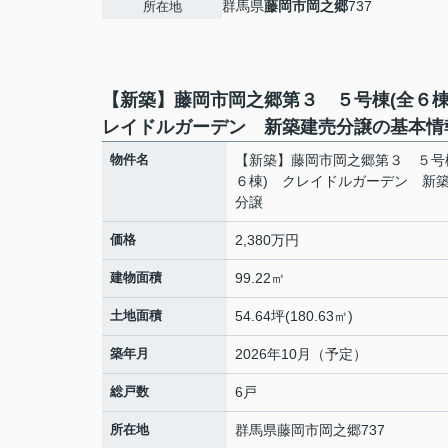
群馬県
藤岡市
岡之郷
737
所在地
【新築】藤岡市岡之郷第３ ５号棟(全６棟
レイドルガーデン 新築建売分譲の基本情
物件名
【新築】藤岡市岡之郷第３ ５号
６棟) クレイドルガーデン 新
分譲
価格
2,380万円
建物面積
99.22㎡
土地面積
54.64坪(180.63㎡)
築年月
2026年10月（予定）
総戸数
6戸
所在地
群馬県
藤岡市
岡之郷
737