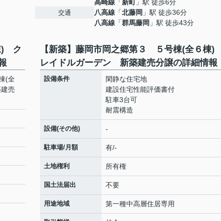
高崎線
「
新町
」駅 徒歩6分
八高線
「
北藤岡
」駅 徒歩36分
交通
八高線
「
群馬藤岡
」駅 徒歩43分
) ク
【新築】藤岡市岡之郷第３ ５号棟(全６棟)
報
レイドルガーデン 新築建売分譲の詳細情報
棟(全
設備条件
閑静な住宅地
築建売
建設住宅性能評価書付
駐車3台可
耐震構造
設備(その他)
-
駐車場/月額
有/-
土地権利
所有権
国土法届出
不要
用途地域
第一種中高層住居専用