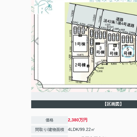
【区画図】
2,380万円
価格
4LDK/99.22㎡
間取り/建物面積