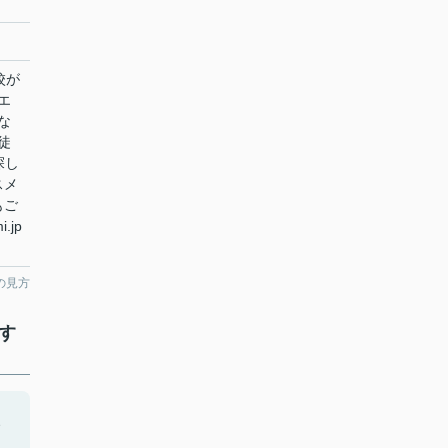
校が
エ
な
徒
探し
スメ
もご
.jp
の見方
す
、