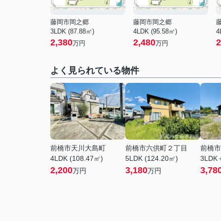
藤岡市岡之郷
藤岡市岡之郷
3LDK (87.88㎡)
4LDK (95.58㎡)
4
2,380
2,480
2
万円
万円
よく見られている物件
前橋市天川大島町
前橋市六供町２丁目
前橋市
4LDK (108.47㎡)
5LDK (124.20㎡)
3LDK＋
2,200
3,180
3,78
万円
万円