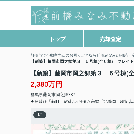
トップ
売却査定
前橋市で不動産売却のお困りごとなら前橋みなみの相続・
【新築】藤岡市岡之郷第３ ５号棟(全６棟) クレイ
【新築】藤岡市岡之郷第３ ５号棟(
2,380万円
群馬県
藤岡市
岡之郷
737
高崎線「新町」駅徒歩6分
八高線「北藤岡」駅徒歩3
1
/
4