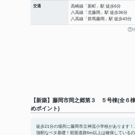
交通
高崎線
「
新町
」駅 徒歩6分
八高線
「
北藤岡
」駅 徒歩36分
八高線
「
群馬藤岡
」駅 徒歩43分
【新築】藤岡市岡之郷第３ ５号棟(全６棟
めポイント)
徒歩21分の場所に藤岡市立神流小学校があります
強靭なベタ基礎！前面道路6m以上は確保している