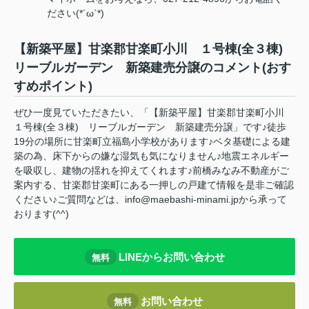
ださい(*´ω`*)
【新築平屋】甘楽郡甘楽町小川 １号棟(全３棟)
リーブルガーデン 新築建売分譲のコメント(おす
すめポイント)
ぜひ一度見ていただきたい、「【新築平屋】甘楽郡甘楽町小川
１号棟(全３棟) リーブルガーデン 新築建売分譲」です♪徒歩
19分の場所に甘楽町立福島小学校があります♪ベタ基礎による建
築の為、床下からの嫌な湿気も気になりません♪地震エネルギー
を吸収し、建物の揺れを抑えてくれます♪前橋みなみ不動産がご
案内する、甘楽郡甘楽町にある一押しの戸建て情報を是非ご確認
ください♪ご質問などは、info@maebashi-minami.jpから承って
おります(^^)
LINEからお問い合わせ
無料
お問い合わせ
無料