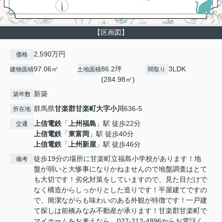
【区画図】
2,590万円
価格
97.06㎡
86.2坪
3LDK
建物面積
土地面積
間取り
(284.98㎡)
新築
築年数
群馬県
甘楽郡甘楽町
大字小川
636-5
所在地
上信電鉄
「
上州福島
」駅 徒歩22分
交通
上信電鉄
「
東富岡
」駅 徒歩40分
上信電鉄
「
上州新屋
」駅 徒歩46分
徒歩19分の場所に甘楽町立福島小学校があります！地
備考
盤が弱いと大惨事になりかねませんので地盤調査はとて
も大切です！劣化対策をしていますので、見た目だけで
なく構造からしっかりとした造りです！平屋建てですの
で、簡潔ながらも味わいのある外観が特徴です！一戸建
て探しは前橋みなみ不動産が承ります！甘楽郡甘楽町で
マイホームをお考えなら、027-212-4896からお電話く