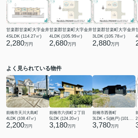
甘楽郡甘楽町大字金井
甘楽郡甘楽町大字金井
甘楽郡甘楽町大字金井
4SLDK (114.27㎡)
4LDK (105.99㎡)
3LDK (105.78㎡)
4
2,280
2,680
2,880
万円
万円
万円
よく見られている物件
前橋市天川大島町
前橋市六供町２丁目
前橋市西善町
4LDK (108.47㎡)
5LDK (124.20㎡)
3LDK＋S(納戸) (101.02㎡)
2
2,200
3,180
3,780
万円
万円
万円