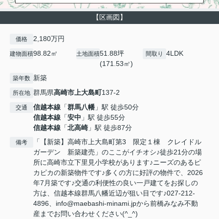
【区画図】
2,180万円
価格
98.82㎡
51.88坪
4LDK
建物面積
土地面積
間取り
(171.53㎡)
新築
築年数
群馬県
高崎市
上大島町
137-2
所在地
信越本線
「
群馬八幡
」駅 徒歩50分
交通
信越本線
「
安中
」駅 徒歩55分
信越本線
「
北高崎
」駅 徒歩87分
「【新築】高崎市上大島町第3 限定１棟 クレイドル
備考
ガーデン 新築建売」のここがイチオシ♪徒歩21分の場
所に高崎市立下里見小学校があります♪ニーズのあるピ
カピカの新築物件です♪多くの方に好評の物件で、2026
年7月築です♪交通の利便性の良い一戸建てをお探しの
方は、信越本線群馬八幡近辺が狙い目です♪027-212-
4896、info@maebashi-minami.jpから前橋みなみ不動
産までお問い合わせください(^_^)