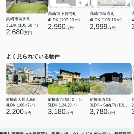
高崎市下佐野町
高崎市棟高町
高崎市塚田町
4
4LDK (107.23㎡)
4LDK (105.16㎡)
2,990
2,999
3LDK (105.58㎡)
万円
万円
2,680
万円
よく見られている物件
前橋市天川大島町
前橋市六供町２丁目
前橋市西善町
4LDK (108.47㎡)
5LDK (124.20㎡)
3LDK＋S(納戸) (101.02㎡)
2
2,200
3,180
3,780
万円
万円
万円