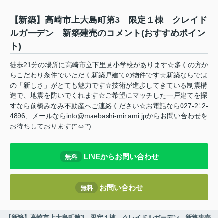
【新築】高崎市上大島町第3 限定１棟 クレイド
ルガーデン 新築建売のコメント(おすすめポイン
ト)
徒歩21分の場所に高崎市立下里見小学校があります☆多くの方か
らこだわり条件でいただく新築戸建ての物件です☆新築ならでは
の「新しさ」がとても魅力です☆技術が進歩してきている制震構
造で、地震を防いでくれます☆ご希望にマッチした一戸建てを探
すなら前橋みなみ不動産へご連絡ください☆お電話なら027-212-
4896、メールならinfo@maebashi-minami.jpからお問い合わせを
お待ちしております(*´ω`*)
LINEからお問い合わせ
無料
お問い合わせ
無料
【新築】高崎市上大島町第3 限定１棟 クレイドルガーデン 新築建売