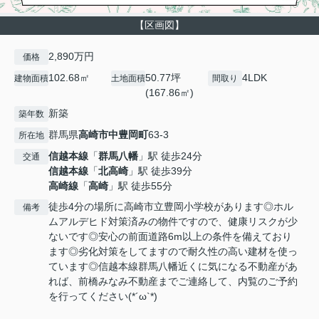
【区画図】
2,890万円
価格
102.68㎡
50.77坪
4LDK
建物面積
土地面積
間取り
(167.86㎡)
新築
築年数
群馬県
高崎市
中豊岡町
63-3
所在地
信越本線
「
群馬八幡
」駅 徒歩24分
交通
信越本線
「
北高崎
」駅 徒歩39分
高崎線
「
高崎
」駅 徒歩55分
徒歩4分の場所に高崎市立豊岡小学校があります◎ホル
備考
ムアルデヒド対策済みの物件ですので、健康リスクが少
ないです◎安心の前面道路6m以上の条件を備えており
ます◎劣化対策をしてますので耐久性の高い建材を使っ
ています◎信越本線群馬八幡近くに気になる不動産があ
れば、前橋みなみ不動産までご連絡して、内覧のご予約
を行ってください(*´ω`*)