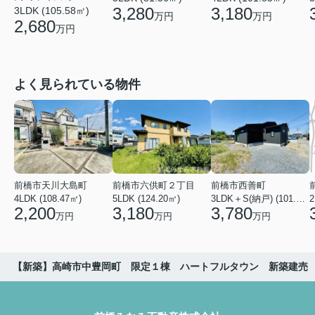
3,280
3,180
3LDK (105.58㎡)
万円
万円
2,680
万円
よく見られている物件
前橋市天川大島町
前橋市六供町２丁目
前橋市西善町
4LDK (108.47㎡)
5LDK (124.20㎡)
3LDK＋S(納戸) (101.02㎡)
2
2,200
3,180
3,780
万円
万円
万円
【新築】高崎市中豊岡町 限定１棟 ハートフルタウン 新築建売