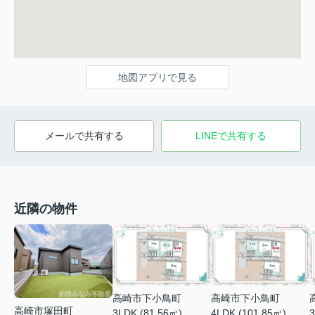
地図アプリで見る
メールで共有する
LINEで共有する
近隣の物件
高崎市下小鳥町
高崎市下小鳥町
高崎市塚田町
3LDK (81.56㎡)
4LDK (101.85㎡)
3