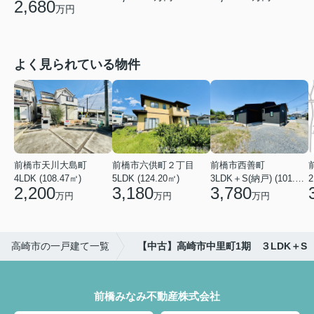
2,680
万円
よく見られている物件
前橋市天川大島町
前橋市六供町２丁目
前橋市西善町
4LDK (108.47㎡)
5LDK (124.20㎡)
3LDK＋S(納戸) (101.02㎡)
2
2,200
3,180
3,780
万円
万円
万円
高崎市の一戸建て一覧
【中古】高崎市中里町1期 ３LDK＋S
前橋みなみ不動産株式会社