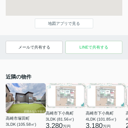
地図アプリで見る
メールで共有する
LINEで共有する
近隣の物件
高崎市下小鳥町
高崎市下小鳥町
高崎市塚田町
3LDK (81.56㎡)
4LDK (101.85㎡)
4
3,280
3,180
3LDK (105.58㎡)
万円
万円