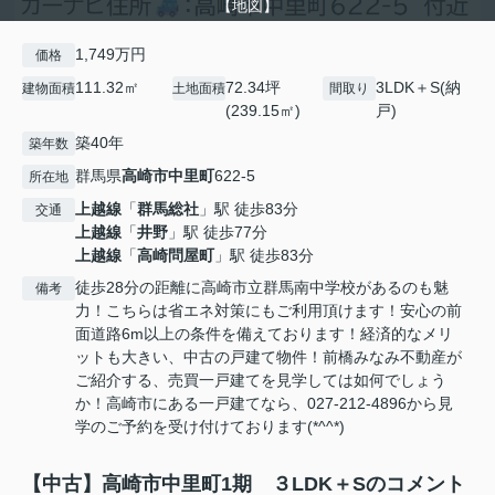
【地図】
1,749万円
価格
111.32㎡
72.34坪
3LDK＋S(納
建物面積
土地面積
間取り
(239.15㎡)
戸)
築40年
築年数
群馬県
高崎市
中里町
622‐5
所在地
上越線
「
群馬総社
」駅 徒歩83分
交通
上越線
「
井野
」駅 徒歩77分
上越線
「
高崎問屋町
」駅 徒歩83分
徒歩28分の距離に高崎市立群馬南中学校があるのも魅
備考
力！こちらは省エネ対策にもご利用頂けます！安心の前
面道路6m以上の条件を備えております！経済的なメリ
ットも大きい、中古の戸建て物件！前橋みなみ不動産が
ご紹介する、売買一戸建てを見学しては如何でしょう
か！高崎市にある一戸建てなら、027-212-4896から見
学のご予約を受け付けております(*^^*)
【中古】高崎市中里町1期 ３LDK＋Sのコメント