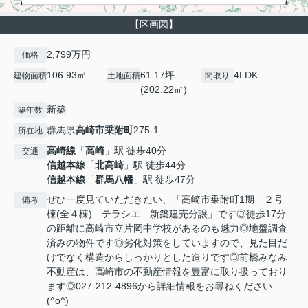
【区画図】
2,799万円
価格
106.93㎡
61.17坪
4LDK
建物面積
土地面積
間取り
(202.22㎡)
新築
築年数
群馬県
高崎市
乗附町
275-1
所在地
高崎線
「
高崎
」駅 徒歩40分
交通
信越本線
「
北高崎
」駅 徒歩44分
信越本線
「
群馬八幡
」駅 徒歩47分
ぜひ一度見ていただきたい、「高崎市乗附町1期 ２号
備考
棟(全４棟) テラシエ 新築建売分譲」です◎徒歩17分
の距離に高崎市立片岡中学校があるのも魅力◎地盤調査
済みの物件です◎劣化対策をしていますので、見た目だ
けでなく構造からしっかりとした造りです◎前橋みなみ
不動産は、高崎市の不動産情報を豊富に取り扱っており
ます◎027-212-4896から詳細情報をお尋ねください
(^o^)