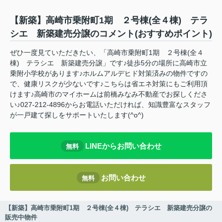
【新築】高崎市乗附町1期 ２号棟(全４棟) テラ
シエ 新築建売分譲のコメント(おすすめポイント)
ぜひ一度見ていただきたい、「高崎市乗附町1期 ２号棟(全４
棟) テラシエ 新築建売分譲」です♪徒歩5分の場所に高崎市立
乗附小学校があります♪ホルムアルデヒド対策済みの物件ですの
で、健康リスクが少ないです♪こちらは省エネ対策にもご利用頂
けます♪高崎市のマイホームは前橋みなみ不動産でお探しくださ
い♪027-212-4896からお電話いただければ、知識豊富なスタッフ
が一戸建て探しをサポートいたします(^o^)
LINEからお問い合わせ
無料
お問い合わせ
無料
【新築】高崎市乗附町1期 ２号棟(全４棟) テラシエ 新築建売分譲の
販売中物件