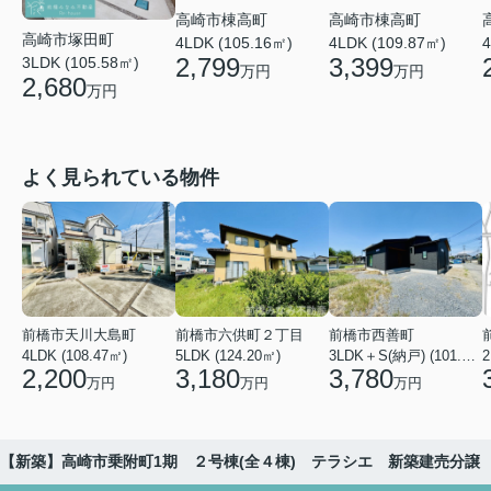
高崎市棟高町
高崎市棟高町
高崎市塚田町
4LDK (105.16㎡)
4LDK (109.87㎡)
4
2,799
3,399
3LDK (105.58㎡)
万円
万円
2,680
万円
よく見られている物件
前橋市天川大島町
前橋市六供町２丁目
前橋市西善町
4LDK (108.47㎡)
5LDK (124.20㎡)
3LDK＋S(納戸) (101.02㎡)
2
2,200
3,180
3,780
万円
万円
万円
【新築】高崎市乗附町1期 ２号棟(全４棟) テラシエ 新築建売分譲