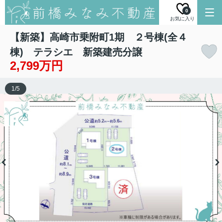
0
お気に入り
【新築】高崎市乗附町1期 ２号棟(全４
棟) テラシエ 新築建売分譲
2,799万円
1
/
5