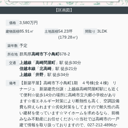
【区画図】
3,580万円
価格
85.91㎡
54.23坪
3LDK
建物面積
土地面積
間取り
(179.28㎡)
予定
築年数
群馬県
高崎市
下小鳥町
678-2
所在地
上越線
「
高崎問屋町
」駅 徒歩30分
交通
信越本線
「
北高崎
」駅 徒歩21分
上越線
「
井野
」駅 徒歩34分
【新築平屋】高崎市下小鳥町1期 ４号棟(全４棟) リ
備考
ナージュ 新築建売分譲：上越線高崎問屋町駅にも近く
て便利☆徒歩14分の場所に高崎市立六郷小学校があり
ます☆省エネルギー対策により断熱性も高く、空調設備
費も抑えられます☆劣化対策をしてますので耐久性の高
い建材を使っています☆マイホームを求めるなら、前橋
みなみ不動産にお任せください☆当社では高崎市の一戸
建て情報を取り扱っておりますので、027-212-4896か