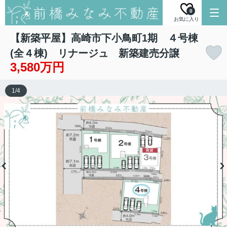
0
お気に入り
【新築平屋】高崎市下小鳥町1期 ４号棟
(全４棟) リナージュ 新築建売分譲
3,580万円
1
/
4