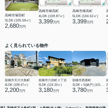
高崎市棟高町
高崎市棟高町
高崎市塚田町
4LDK (109.87㎡)
5LDK (104.62㎡)
4
3,399
3,399
3LDK (105.58㎡)
万円
万円
2,680
万円
よく見られている物件
前橋市天川大島町
前橋市六供町２丁目
前橋市西善町
4LDK (108.47㎡)
5LDK (124.20㎡)
3LDK＋S(納戸) (101.02㎡)
2
2,200
3,180
3,780
万円
万円
万円