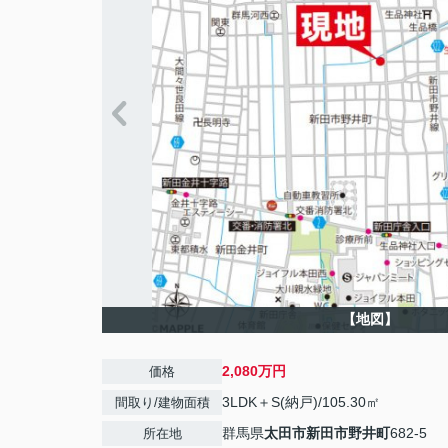
【地図】
2,080万円
価格
3LDK＋S(納戸)/105.30㎡
間取り/建物面積
群馬県
太田市
新田市野井町
682-5
所在地