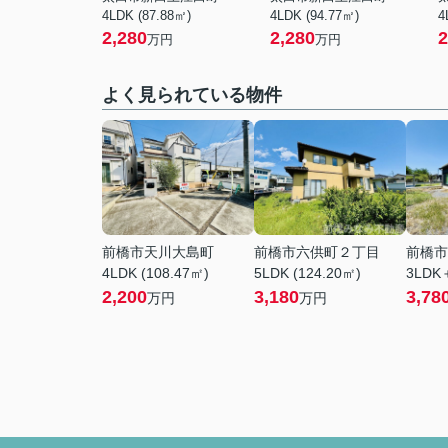
4LDK (87.88㎡)
4LDK (94.77㎡)
4
2,280
2,280
2
万円
万円
よく見られている物件
前橋市天川大島町
前橋市六供町２丁目
前橋市
4LDK (108.47㎡)
5LDK (124.20㎡)
3LDK＋
2,200
3,180
3,78
万円
万円