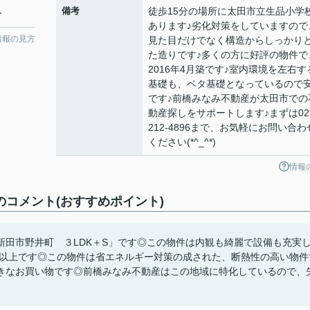
備考
徒歩15分の場所に太田市立生品小学
分
あります♪劣化対策をしていますので
情報の見方
見た目だけでなく構造からしっかり
た造りです♪多くの方に好評の物件で
2016年4月築です♪室内環境を左右す
基礎も、ベタ基礎となっているので
です♪前橋みなみ不動産が太田市での
動産探しをサポートします♪まずは027
212-4896まで、お気軽にお問い合わ
ください(*^_^*)
情報
のコメント(おすすめポイント)
田市野井町 ３LDK＋S」です◎この物件は内観も綺麗で設備も充実
6m以上です◎この物件は省エネルギー対策の成された、断熱性の高い物件
きなお買い物です◎前橋みなみ不動産はこの地域に特化しているので、