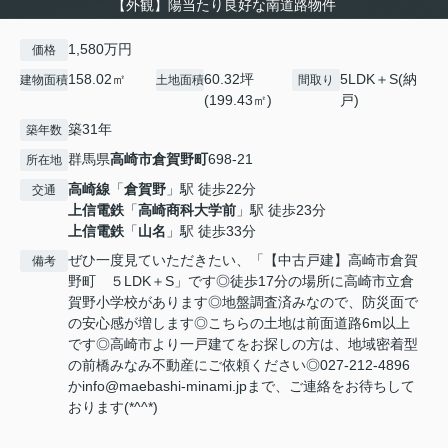
【外観】陽当たり良好な南道路物件
1,580万円
価格
158.02㎡
60.32坪
5LDK＋S(納
建物面積
土地面積
間取り
(199.43㎡)
戸)
築31年
築年数
群馬県
高崎市
倉賀野町
698‐21
所在地
高崎線
「
倉賀野
」駅 徒歩22分
交通
上信電鉄
「
高崎商科大学前
」駅 徒歩23分
上信電鉄
「
山名
」駅 徒歩33分
ぜひ一度見ていただきたい、「【中古戸建】高崎市倉賀
備考
野町 ５LDK＋S」です◎徒歩17分の場所に高崎市立倉
賀野小学校があります◎地盤調査済みなので、防災面で
の安心感が増します◎こちらの土地は前面道路6m以上
です◎高崎市より一戸建てをお探しの方は、地域密着型
の前橋みなみ不動産にご依頼ください◎027-212-4896
かinfo@maebashi-minami.jpまで、ご連絡をお待ちして
おります(*^^*)