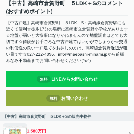
【中古】高崎市倉賀野町 ５LDK＋Sのコメント
(おすすめポイント)
【中古戸建】高崎市倉賀野町 ５LDK＋S：高崎線倉賀野駅にも
近くて便利☆徒歩17分の場所に高崎市立倉賀野小学校があります
☆地盤が弱いと大惨事になりかねませんので地盤調査はとても大
切です☆値段がお手ごろな中古戸建てはいかがでしょうか☆交通
の利便性の良い一戸建てをお探しの方は、高崎線倉賀野近辺が狙
い目です☆027-212-4896、info@maebashi-minami.jpから前橋
みなみ不動産までお問い合わせください(^o^)
LINEからお問い合わせ
無料
お問い合わせ
無料
【中古】高崎市倉賀野町 ５LDK＋Sの販売中物件
1,580万円