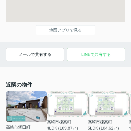
地図アプリで見る
メールで共有する
LINEで共有する
近隣の物件
高崎市棟高町
高崎市棟高町
高崎市塚田町
4LDK (109.87㎡)
5LDK (104.62㎡)
4