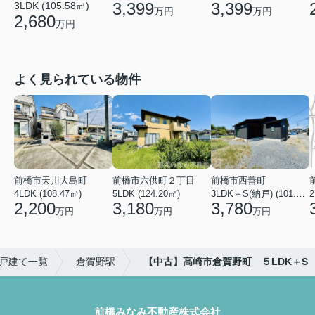
3,399
3,399
3LDK (105.58㎡)
万円
万円
2,680
万円
よく見られている物件
前橋市天川大島町
前橋市六供町２丁目
前橋市西善町
4LDK (108.47㎡)
5LDK (124.20㎡)
3LDK＋S(納戸) (101.02㎡)
2
2,200
3,180
3,780
万円
万円
万円
戸建て一覧
倉賀野駅
【中古】高崎市倉賀野町 ５LDK＋S
前橋みなみ不動産株式会社