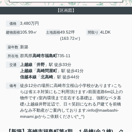
【区画図】
3,480万円
価格
105.99㎡
49.52坪
4LDK
建物面積
土地面積
間取り
(163.72㎡)
新築
築年数
群馬県
高崎市
福島町
735-11
所在地
上越線
「
井野
」駅 徒歩33分
交通
上越線
「
高崎問屋町
」駅 徒歩41分
信越本線
「
北高崎
」駅 徒歩44分
徒歩12分の場所に高崎市立桜山小学校があります♪こち
備考
らは省エネ対策にもご利用頂けます♪前面道路6m以上の
物件です♪室内環境まで左右する基礎は、強靭なベタ基
礎♪上越線井野近辺で、日々笑顔になれる戸建てを前橋
みなみ不動産がご案内しております♪info@maebashi-
minami.jpからご依頼ください(^_^)
【新築】高崎市福島町第4期 １号棟(全２棟) ク