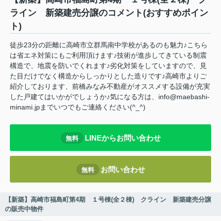
ライン 新築建売分譲のコメント(おすすめポイン
ト)
徒歩23分の距離に高崎市立群馬南中学校があるのも魅力♪こちら
は省エネ対策にもご利用頂けます♪技術が進歩してきている制震
構造で、地震を防いでくれます♪劣化対策をしていますので、見
た目だけでなく構造からしっかりとした造りです♪高崎市よりご
紹介しております、前橋みなみ不動産がオススメする設備が充実
した戸建てはいかがでしょうか♪気になる方は、info@maebashi-
minami.jpまでいつでもご連絡ください(^_^)
LINEからお問い合わせ
無料
お問い合わせ
無料
【新築】高崎市福島町第4期 １号棟(全２棟) クライン 新築建売分譲
の販売中物件