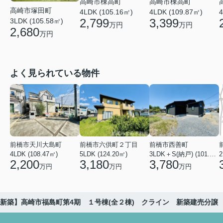
高崎市棟高町
高崎市棟高町
高崎市塚田町
4LDK (105.16㎡)
4LDK (109.87㎡)
4
2,799
3,399
3LDK (105.58㎡)
万円
万円
2,680
万円
よく見られている物件
前橋市天川大島町
前橋市六供町２丁目
前橋市西善町
4LDK (108.47㎡)
5LDK (124.20㎡)
3LDK＋S(納戸) (101.02㎡)
2
2,200
3,180
3,780
万円
万円
万円
新築】高崎市福島町第4期 １号棟(全２棟) クライン 新築建売分譲