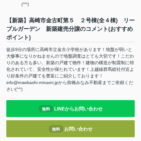
(^^)
【新築】高崎市金古町第５ ２号棟(全４棟) リー
ブルガーデン 新築建売分譲のコメント(おすすめ
ポイント)
徒歩9分の場所に高崎市立金古小学校があります！地盤が弱いと
大惨事になりかねませんので地盤調査はとても大切です！こだわ
りのある方も多い、新築の戸建て物件！建物の構造が制震制に特
化されていて、安全性が保たれています！上越線群馬総社付近よ
り好条件の戸建てを豊富にご紹介しております！
info@maebashi-minami.jpから前橋みなみ不動産までご依頼くだ
さい(^^)
LINEからお問い合わせ
無料
お問い合わせ
無料