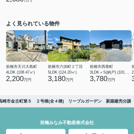
万円
よく見られている物件
前橋市天川大島町
前橋市六供町２丁目
前橋市西善町
4LDK (108.47㎡)
5LDK (124.20㎡)
3LDK＋S(納戸) (101.02㎡)
2
2,200
3,180
3,780
万円
万円
万円
高崎市金古町第５ ２号棟(全４棟) リーブルガーデン 新築建売分譲
前橋みなみ不動産株式会社