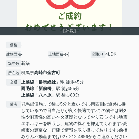
【外観】
-
価格
-
-(-)
4LDK
建物面積
土地面積
間取り
新築
築年数
群馬県
高崎市
金古町
所在地
上越線
「
群馬総社
」駅 徒歩45分
交通
両毛線
「
新前橋
」駅 徒歩85分
上越線
「
八木原
」駅 徒歩89分
群馬郵便局まで徒歩5分と近いです♪南西側の道路に接
備考
しているので日当たりが良く快適です♪この物件は耐久
性や耐震性の高いベタ基礎となっており安心です♪地震
エネルギーを吸収し、建物の揺れを抑えてくれます♪高
崎市の豊富な一戸建て情報を取り扱っております♪前橋
みなみ不動産までは027-212-4896からご連絡ください