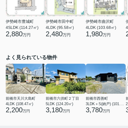
伊勢崎市田中町
伊勢崎市曲沢町
伊勢崎市豊城町
4LDK (95.58㎡)
4LDK (103.68㎡)
4
4SLDK (114.27㎡)
2,480
1,980
2,880
万円
万円
万円
よく見られている物件
前橋市天川大島町
前橋市六供町２丁目
前橋市西善町
4LDK (108.47㎡)
5LDK (124.20㎡)
3LDK＋S(納戸) (101.02㎡)
2
2,200
3,180
3,780
万円
万円
万円