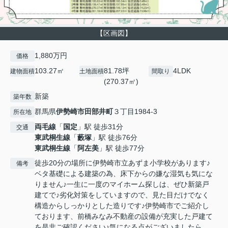
【区画図】
1,880万円
価格
103.27㎡
81.78坪
4LDK
建物面積
土地面積
間取り
(270.37㎡)
新築
築年数
群馬県
伊勢崎市
田部井町
３丁目1984-3
所在地
両毛線
「
国定
」駅 徒歩31分
交通
東武桐生線
「
藪塚
」駅 徒歩76分
東武桐生線
「
阿左美
」駅 徒歩77分
徒歩20分の場所に伊勢崎市立あずま小学校があります♪
備考
ベタ基礎による建築の為、床下からの嫌な湿気も気にな
りません♪一生に一度のマイホーム探しは、ぜひ新築戸
建てで♪劣化対策をしていますので、見た目だけでなく
構造からしっかりとした造りです♪伊勢崎市でご紹介し
ております、前橋みなみ不動産の設備が充実した戸建て
を是非ご確認ください♪気になる点がございましたら、