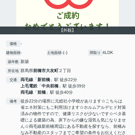
【外観】
-
価格
-
-(-)
4LDK
建物面積
土地面積
間取り
新築
築年数
群馬県
前橋市
大友町
２丁目
所在地
両毛線
「
新前橋
」駅 徒歩22分
交通
上毛電鉄
「
中央前橋
」駅 徒歩39分
両毛線
「
前橋
」駅 徒歩40分
徒歩22分の場所に元総社小学校があります☆こちらは
備考
省エネ対策にもご利用頂けます☆ホルムアルデヒド対策
済みの物件ですので、健康リスクが少ないです☆ベタ基
礎による建築の為、床下からの嫌な湿気も気になりませ
ん☆両毛線新前橋周辺にある不動産を探すなら、前橋み
なみ不動産のスタッフまでご希望の条件をお伝えくださ