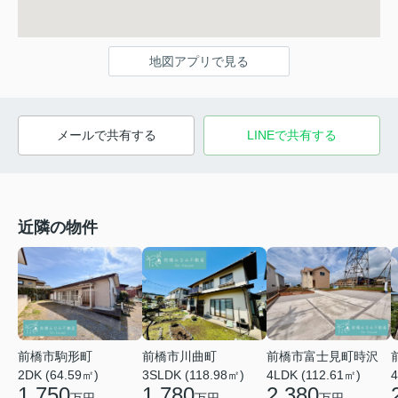
地図アプリで見る
メールで共有する
LINEで共有する
近隣の物件
前橋市川曲町
前橋市富士見町時沢
前橋市駒形町
3SLDK (118.98㎡)
4LDK (112.61㎡)
4
2DK (64.59㎡)
1,780
2,380
1,750
万円