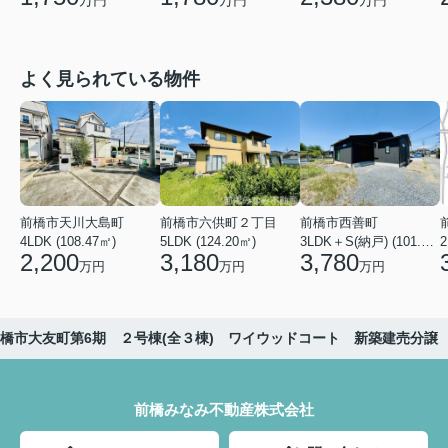
万円
万円
よく見られている物件
前橋市天川大島町
前橋市六供町２丁目
前橋市西善町
4LDK (108.47㎡)
5LDK (124.20㎡)
3LDK＋S(納戸) (101.02㎡)
2
2,200
3,180
3,780
万円
万円
万円
橋市大友町第6期 ２号棟(全３棟) ワイウッドコート 新築建売分譲
前橋みなみ不動産株式会社