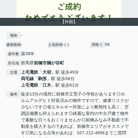
【外観】
-
価格
-
-(-)
5K
建物面積
土地面積
間取り
築38年
築年数
群馬県
前橋市
鶴が谷町
所在地
上毛電鉄
「
大胡
」駅 徒歩49分
交通
両毛線
「
駒形
」駅 徒歩56分
上毛電鉄
「
江木
」駅 徒歩61分
徒歩13分の場所に前橋市立荒子小学校があります◎ホ
備考
ルムアルデヒド対策済みの物件ですので、健康リスクが
少ないです◎省エネルギー対策により断熱性も高く、空
調設備費も抑えられます◎綺麗な室内の中古戸建て物件
で素敵な日々をおくりませんか◎前橋みなみ不動産で不
動産を購入するのであれば、前橋市エリアがオススメで
す◎気になる点等があれば、027-212-4896までご質問