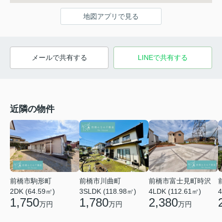
地図アプリで見る
メールで共有する
LINEで共有する
近隣の物件
前橋市川曲町
前橋市富士見町時沢
前橋市駒形町
3SLDK (118.98㎡)
4LDK (112.61㎡)
4
2DK (64.59㎡)
1,780
2,380
1,750
万円
万円
万円