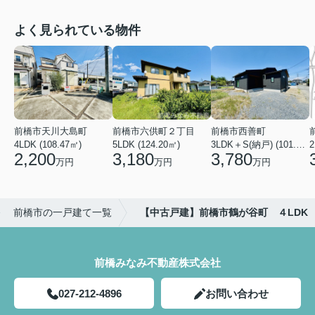
よく見られている物件
前橋市天川大島町
前橋市六供町２丁目
前橋市西善町
4LDK (108.47㎡)
5LDK (124.20㎡)
3LDK＋S(納戸) (101.02㎡)
2
2,200
3,180
3,780
万円
万円
万円
前橋市の一戸建て一覧
【中古戸建】前橋市鶴が谷町 ４LDK
前橋みなみ不動産株式会社
027-212-4896
お問い合わせ