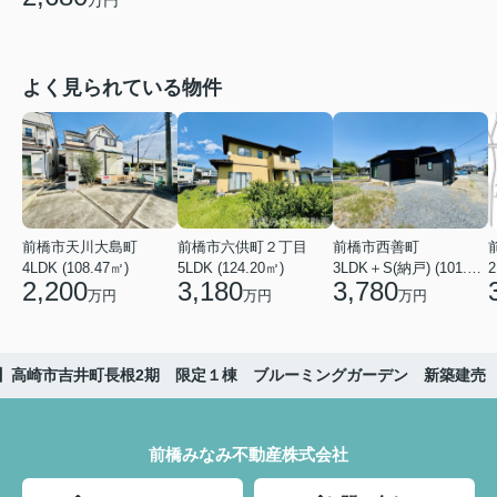
万円
よく見られている物件
前橋市天川大島町
前橋市六供町２丁目
前橋市西善町
4LDK (108.47㎡)
5LDK (124.20㎡)
3LDK＋S(納戸) (101.02㎡)
2
2,200
3,180
3,780
万円
万円
万円
】高崎市吉井町長根2期 限定１棟 ブルーミングガーデン 新築建売
前橋みなみ不動産株式会社