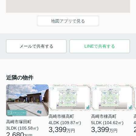
地図アプリで見る
メールで共有する
LINEで共有する
近隣の物件
高崎市棟高町
高崎市棟高町
高崎市塚田町
4LDK (109.87㎡)
5LDK (104.62㎡)
4
3,399
3,399
3LDK (105.58㎡)
万円
万円
2,680