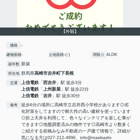
【外観】
-
価格
-
-(-)
4LDK
建物面積
土地面積
間取り
新築
築年数
群馬県
高崎市
吉井町下長根
所在地
上信電鉄
「
西吉井
」駅 徒歩3分
交通
上信電鉄
「
上州新屋
」駅 徒歩22分
上信電鉄
「
吉井
」駅 徒歩30分
徒歩6分の場所に高崎市立吉井西小学校があります◎劣
備考
化対策をしてますので耐久性の高い建材を使っています
◎折上天井を利用して、色々なインテリアを楽しむ事が
できます◎地盤調査済みの物件です◎高崎市より数多く
ご紹介する前橋みなみ不動産の一戸建て情報で、詳細が
気になる方は027-212-4896、info@maebashi-