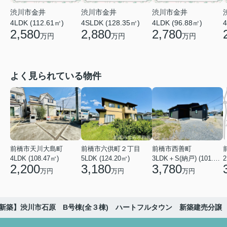
渋川市金井
渋川市金井
渋川市金井
4LDK (112.61㎡)
4SLDK (128.35㎡)
4LDK (96.88㎡)
4
2,580
2,880
2,780
万円
万円
万円
よく見られている物件
前橋市天川大島町
前橋市六供町２丁目
前橋市西善町
4LDK (108.47㎡)
5LDK (124.20㎡)
3LDK＋S(納戸) (101.02㎡)
2
2,200
3,180
3,780
万円
万円
万円
新築】渋川市石原 B号棟(全３棟) ハートフルタウン 新築建売分譲