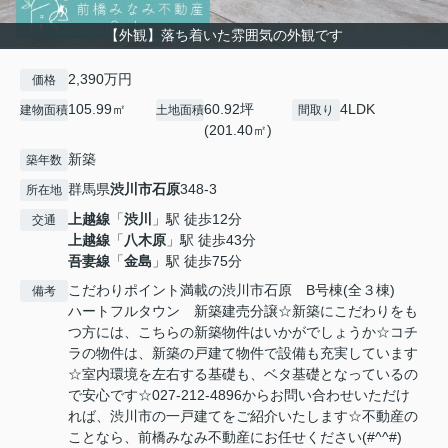
【外観】落ち着いた雰囲気の外観です
2,390万円
価格
105.99㎡
60.92坪
4LDK
建物面積
土地面積
間取り
(201.40㎡)
新築
築年数
群馬県
渋川市
石原
348-3
所在地
上越線
「
渋川
」駅 徒歩12分
交通
上越線
「
八木原
」駅 徒歩43分
吾妻線
「
金島
」駅 徒歩75分
こだわりポイント満載の渋川市石原 B号棟(全３棟)
備考
ハートフルタウン 新築建売分譲☆新築にこだわりをも
つ方には、こちらの新築物件はいかがでしょうか☆コチ
ラの物件は、新築の戸建て物件で設備も充実しています
☆室内環境を左右する基礎も、ベタ基礎となっているの
で安心です☆027-212-4896からお問い合わせいただけ
れば、渋川市の一戸建てをご紹介いたします☆不動産の
ことなら、前橋みなみ不動産にお任せください(#^^#)