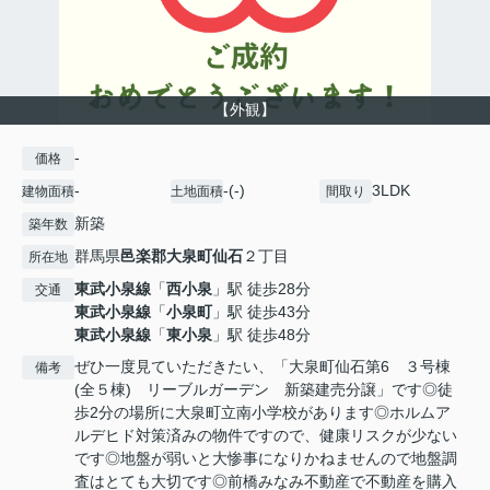
【外観】
-
価格
-
-(-)
3LDK
建物面積
土地面積
間取り
新築
築年数
群馬県
邑楽郡大泉町
仙石
２丁目
所在地
東武小泉線
「
西小泉
」駅 徒歩28分
交通
東武小泉線
「
小泉町
」駅 徒歩43分
東武小泉線
「
東小泉
」駅 徒歩48分
ぜひ一度見ていただきたい、「大泉町仙石第6 ３号棟
備考
(全５棟) リーブルガーデン 新築建売分譲」です◎徒
歩2分の場所に大泉町立南小学校があります◎ホルムア
ルデヒド対策済みの物件ですので、健康リスクが少ない
です◎地盤が弱いと大惨事になりかねませんので地盤調
査はとても大切です◎前橋みなみ不動産で不動産を購入