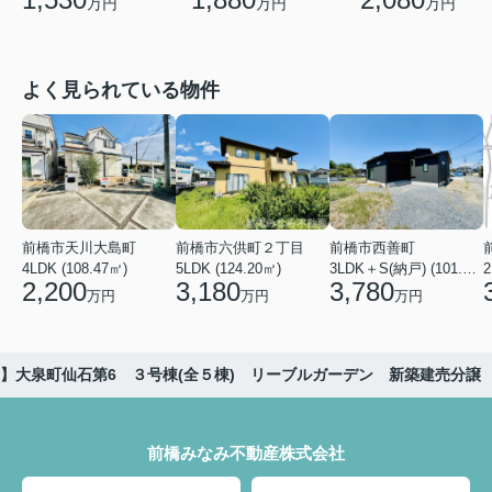
万円
万円
万円
よく見られている物件
前橋市天川大島町
前橋市六供町２丁目
前橋市西善町
4LDK (108.47㎡)
5LDK (124.20㎡)
3LDK＋S(納戸) (101.02㎡)
2
2,200
3,180
3,780
万円
万円
万円
】大泉町仙石第6 ３号棟(全５棟) リーブルガーデン 新築建売分譲
前橋みなみ不動産株式会社