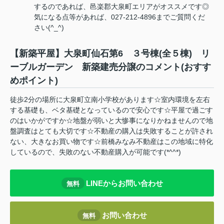
するのであれば、邑楽郡大泉町エリアがオススメです◎
気になる点等があれば、027-212-4896までご質問くだ
さい(^_^)
【新築平屋】大泉町仙石第6 ３号棟(全５棟) リ
ーブルガーデン 新築建売分譲のコメント(おすす
めポイント)
徒歩2分の場所に大泉町立南小学校があります☆室内環境を左右
する基礎も、ベタ基礎となっているので安心です☆平屋で過ごす
のはいかがですか☆地盤が弱いと大惨事になりかねませんので地
盤調査はとても大切です☆不動産の購入は失敗することが許され
ない、大きなお買い物です☆前橋みなみ不動産はこの地域に特化
しているので、失敗のない不動産購入が可能です(*^^*)
LINEからお問い合わせ
無料
お問い合わせ
無料