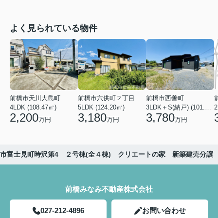
よく見られている物件
前橋市天川大島町
前橋市六供町２丁目
前橋市西善町
4LDK (108.47㎡)
5LDK (124.20㎡)
3LDK＋S(納戸) (101.02㎡)
2
2,200
3,180
3,780
万円
万円
万円
市富士見町時沢第4 ２号棟(全４棟) クリエートの家 新築建売分譲
前橋みなみ不動産株式会社
027-212-4896
お問い合わせ