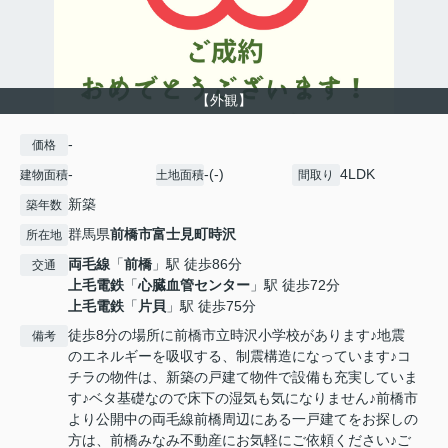
【外観】
-
価格
-
-(-)
4LDK
建物面積
土地面積
間取り
新築
築年数
群馬県
前橋市
富士見町時沢
所在地
両毛線
「
前橋
」駅 徒歩86分
交通
上毛電鉄
「
心臓血管センター
」駅 徒歩72分
上毛電鉄
「
片貝
」駅 徒歩75分
徒歩8分の場所に前橋市立時沢小学校があります♪地震
備考
のエネルギーを吸収する、制震構造になっています♪コ
チラの物件は、新築の戸建て物件で設備も充実していま
す♪ベタ基礎なので床下の湿気も気になりません♪前橋市
より公開中の両毛線前橋周辺にある一戸建てをお探しの
方は、前橋みなみ不動産にお気軽にご依頼ください♪ご