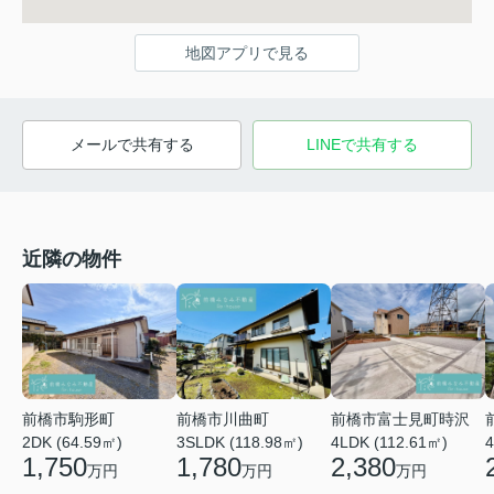
地図アプリで見る
メールで共有する
LINEで共有する
近隣の物件
前橋市川曲町
前橋市富士見町時沢
前橋市駒形町
3SLDK (118.98㎡)
4LDK (112.61㎡)
4
2DK (64.59㎡)
1,780
2,380
1,750
万円
万円
万円