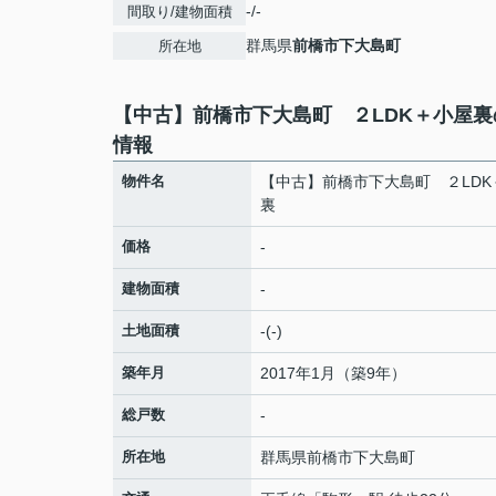
-/-
間取り/建物面積
群馬県
前橋市
下大島町
所在地
【中古】前橋市下大島町 ２LDK＋小屋裏
情報
物件名
【中古】前橋市下大島町 ２LDK
裏
価格
-
建物面積
-
土地面積
-(-)
築年月
2017年1月（築9年）
総戸数
-
所在地
群馬県
前橋市
下大島町