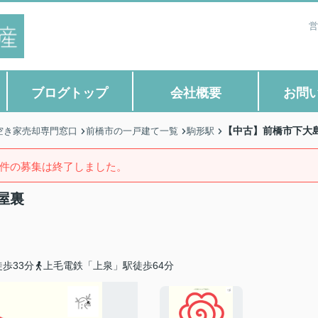
営
ブログトップ
会社概要
お問
【中古】前橋市下大島
空き家売却専門窓口
前橋市の一戸建て一覧
駒形駅
件の募集は終了しました。
屋裏
歩33分
上毛電鉄「上泉」駅徒歩64分