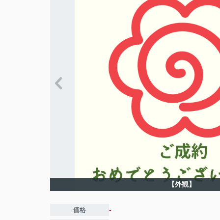
【外観】
-
価格