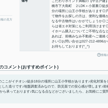
備考
こだわりポイント満載の【中古戸建
橋市下大島町 ２LDK＋小屋裏◎徒歩
分の場所に山王小学校があります◎
て物件をお探しの方は、便利な価格
情報の見方
なる中古物件はいかがでしょうか◎
らは省エネ対策にもご利用頂けます
イホーム購入についてご不明な点な
あれば、前橋みなみ不動産へご連絡
さい◎お問い合せは027-212-4896か
お待ちしております(^_^)
情報
のコメント(おすすめポイント)
のここがイチオシ♪徒歩18分の場所に山王小学校があります♪劣化対策を
とした造りです♪地盤調査済みなので、防災面での安心感が増します♪前
896】から承っております♪気になる点などがございましたら、お気軽にご質