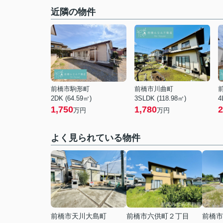
近隣の物件
前橋市駒形町
前橋市川曲町
2DK (64.59㎡)
3SLDK (118.98㎡)
4
1,750
1,780
2
万円
万円
よく見られている物件
前橋市天川大島町
前橋市六供町２丁目
前橋市