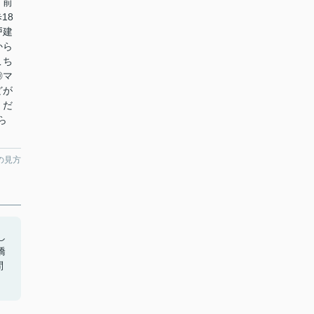
】前
18
戸建
から
こち
◎マ
どが
くだ
ら
の見方
し
橋
問