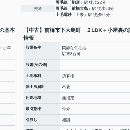
両毛線
「
駒形
」駅 徒歩22分
両毛線
「
前橋大島
」駅 徒歩33分
交通
上毛電鉄
「
上泉
」駅 徒歩64分
の基本
【中古】前橋市下大島町 ２LDK＋小屋裏の
情報
＋小屋
設備条件
閑静な住宅地
駐車3台可
設備(その他)
-
土地権利
所有権
国土法届出
不要
用途地域
無指定
取引態様
仲介
引渡し
相談