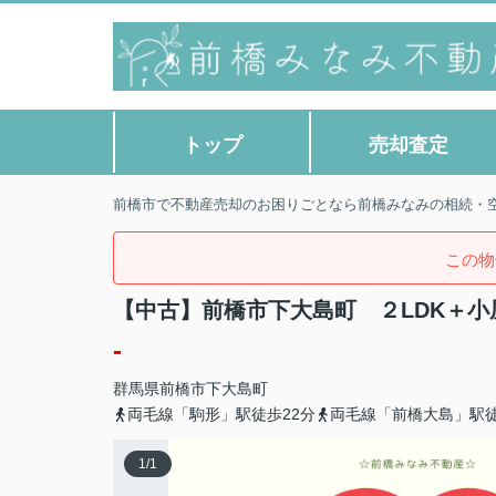
トップ
売却査定
前橋市で不動産売却のお困りごとなら前橋みなみの相続・
この物
【中古】前橋市下大島町 ２LDK＋小
-
群馬県
前橋市
下大島町
両毛線「駒形」駅徒歩22分
両毛線「前橋大島」駅徒
1
/
1