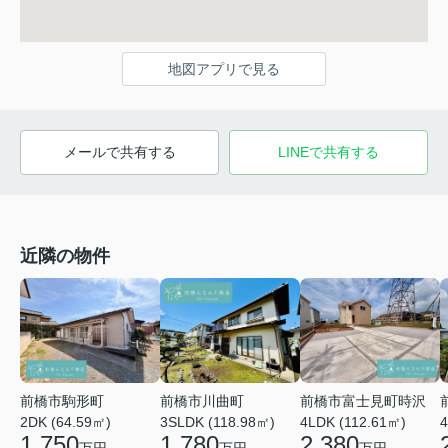
地図アプリで見る
メールで共有する
LINEで共有する
近隣の物件
前橋市川曲町
前橋市富士見町時沢
前橋市駒形町
3SLDK (118.98㎡)
4LDK (112.61㎡)
4
2DK (64.59㎡)
1,780
2,380
1,750
万円