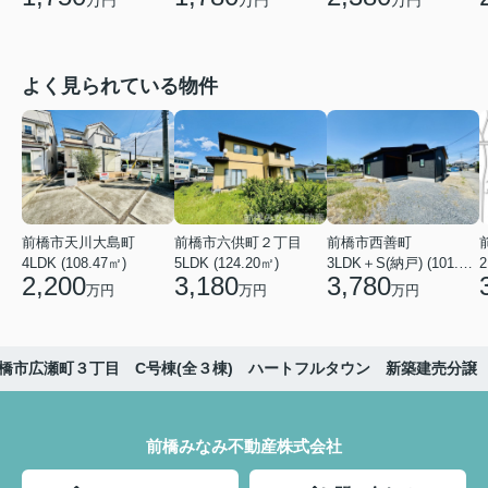
万円
万円
よく見られている物件
前橋市天川大島町
前橋市六供町２丁目
前橋市西善町
4LDK (108.47㎡)
5LDK (124.20㎡)
3LDK＋S(納戸) (101.02㎡)
2
2,200
3,180
3,780
万円
万円
万円
橋市広瀬町３丁目 C号棟(全３棟) ハートフルタウン 新築建売分譲
前橋みなみ不動産株式会社