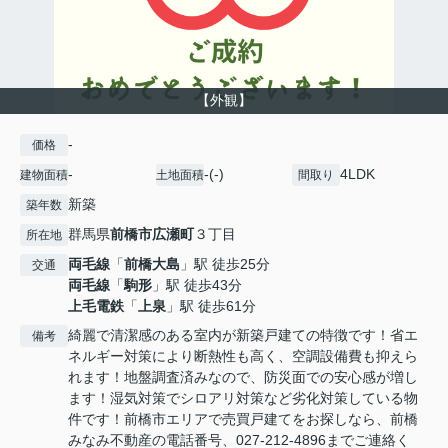
【外観】
-
価格
-
-(-)
4LDK
建物面積
土地面積
間取り
新築
築年数
群馬県
前橋市
広瀬町
３丁目
所在地
両毛線
「
前橋大島
」駅 徒歩25分
交通
両毛線
「
駒形
」駅 徒歩43分
上毛電鉄
「
上泉
」駅 徒歩61分
綺麗で清潔感のある室内が新築戸建ての特徴です！省エ
備考
ネルギー対策により断熱性も高く、空調設備費も抑えら
れます！地盤調査済みなので、防災面での安心感が増し
ます！湿気対策でシロアリ対策など劣化対策している物
件です！前橋市エリアで売買戸建てをお探しなら、前橋
みなみ不動産の電話番号、027-212-4896までご連絡く