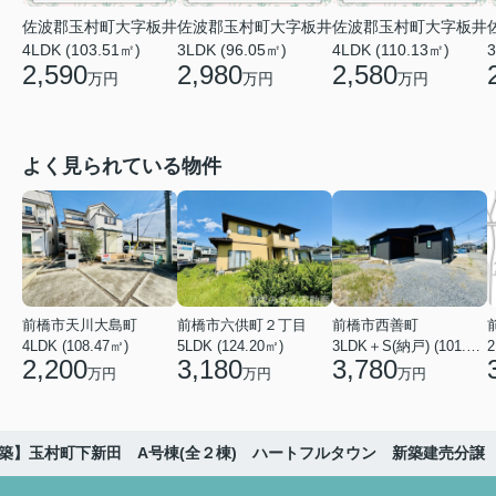
佐波郡玉村町大字板井
佐波郡玉村町大字板井
佐波郡玉村町大字板井
4LDK (103.51㎡)
3LDK (96.05㎡)
4LDK (110.13㎡)
3
2,590
2,980
2,580
万円
万円
万円
よく見られている物件
前橋市天川大島町
前橋市六供町２丁目
前橋市西善町
4LDK (108.47㎡)
5LDK (124.20㎡)
3LDK＋S(納戸) (101.02㎡)
2
2,200
3,180
3,780
万円
万円
万円
築】玉村町下新田 A号棟(全２棟) ハートフルタウン 新築建売分譲