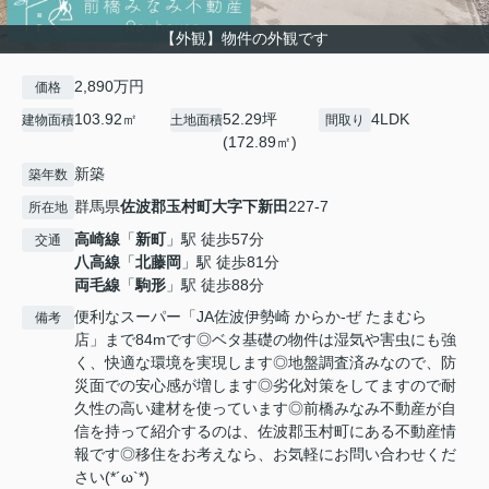
【外観】物件の外観です
2,890万円
価格
103.92㎡
52.29坪
4LDK
建物面積
土地面積
間取り
(172.89㎡)
新築
築年数
群馬県
佐波郡玉村町
大字下新田
227-7
所在地
高崎線
「
新町
」駅 徒歩57分
交通
八高線
「
北藤岡
」駅 徒歩81分
両毛線
「
駒形
」駅 徒歩88分
便利なスーパー「JA佐波伊勢崎 からか-ぜ たまむら
備考
店」まで84mです◎ベタ基礎の物件は湿気や害虫にも強
く、快適な環境を実現します◎地盤調査済みなので、防
災面での安心感が増します◎劣化対策をしてますので耐
久性の高い建材を使っています◎前橋みなみ不動産が自
信を持って紹介するのは、佐波郡玉村町にある不動産情
報です◎移住をお考えなら、お気軽にお問い合わせくだ
さい(*´ω`*)