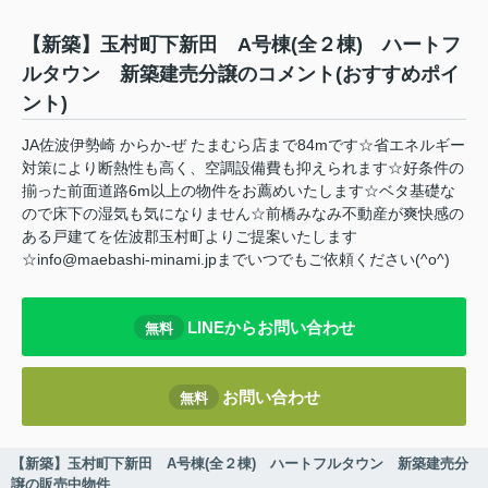
【新築】玉村町下新田 A号棟(全２棟) ハートフ
ルタウン 新築建売分譲のコメント(おすすめポイ
ント)
JA佐波伊勢崎 からか-ぜ たまむら店まで84mです☆省エネルギー
対策により断熱性も高く、空調設備費も抑えられます☆好条件の
揃った前面道路6m以上の物件をお薦めいたします☆ベタ基礎な
ので床下の湿気も気になりません☆前橋みなみ不動産が爽快感の
ある戸建てを佐波郡玉村町よりご提案いたします
☆info@maebashi-minami.jpまでいつでもご依頼ください(^o^)
LINEからお問い合わせ
無料
お問い合わせ
無料
【新築】玉村町下新田 A号棟(全２棟) ハートフルタウン 新築建売分
譲の販売中物件