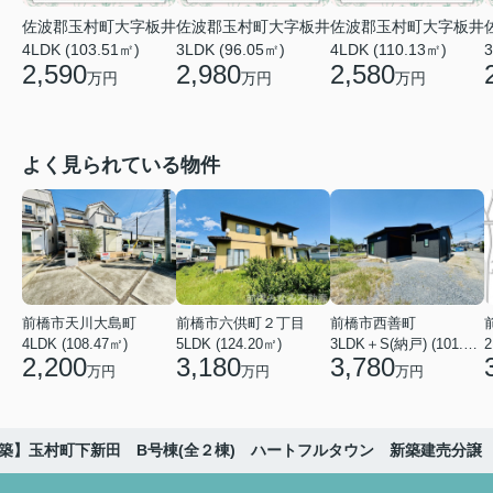
佐波郡玉村町大字板井
佐波郡玉村町大字板井
佐波郡玉村町大字板井
4LDK (103.51㎡)
3LDK (96.05㎡)
4LDK (110.13㎡)
3
2,590
2,980
2,580
万円
万円
万円
よく見られている物件
前橋市天川大島町
前橋市六供町２丁目
前橋市西善町
4LDK (108.47㎡)
5LDK (124.20㎡)
3LDK＋S(納戸) (101.02㎡)
2
2,200
3,180
3,780
万円
万円
万円
築】玉村町下新田 B号棟(全２棟) ハートフルタウン 新築建売分譲