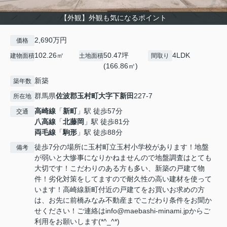
【外観】外観も気になるポイント
2,690万円
価格
102.26㎡
50.47坪
4LDK
建物面積
土地面積
間取り
(166.86㎡)
新築
築年数
群馬県
佐波郡玉村町
大字下新田
227-7
所在地
高崎線
「
新町
」駅 徒歩57分
交通
八高線
「
北藤岡
」駅 徒歩81分
両毛線
「
駒形
」駅 徒歩88分
徒歩7分の場所に玉村町立玉村小学校があります！地盤
備考
が弱いと大惨事になりかねませんので地盤調査はとても
大切です！こだわりのある方も多い、新築の戸建て物
件！劣化対策をしてますので耐久性の高い建材を使って
います！高崎線新町付近の戸建てをお買いお求めの方
は、お先に前橋みなみ不動産までこだわり条件をお聞か
せください！ご連絡はinfo@maebashi-minami.jpからご
利用をお願いします(*^_^*)