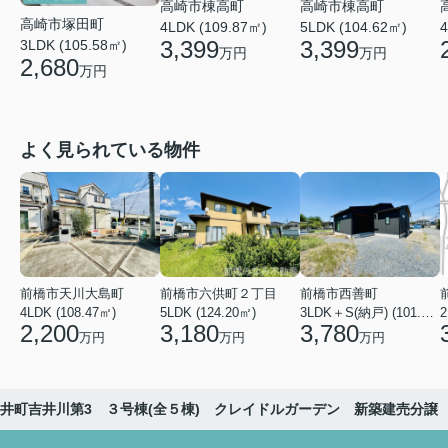
高崎市棟高町
高崎市棟高町
高崎市塚田町
4LDK (109.87㎡)
5LDK (104.62㎡)
4
3,399
3,399
3LDK (105.58㎡)
万円
万円
2,680
万円
よく見られている物件
前橋市天川大島町
前橋市六供町２丁目
前橋市西善町
4LDK (108.47㎡)
5LDK (124.20㎡)
3LDK＋S(納戸) (101.02㎡)
2
2,200
3,180
3,780
万円
万円
万円
井町吉井川第3 ３号棟(全５棟) クレイドルガーデン 新築建売分譲