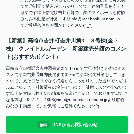
いと大惨事になりかねませんので地盤調査はとても大切
です◎制震で構造がしっかりしてて、建物重量を支えも
頑丈です◎上信電鉄吉井近郊で、夢のマイホームを前橋
みなみ不動産が叶えます◎info@maebashi-minami.jpま
でご希望条件をお聞かせください(^_^)
【新築】高崎市吉井町吉井川第3 ３号棟(全５
棟) クレイドルガーデン 新築建売分譲のコメン
ト(おすすめポイント)
高崎市立山種記念吉井図書館まで477mです◎本好きの方にオス
スメです◎吉井通町郵便局まで319mです◎劣化対策をしていま
すので、見た目だけでなく構造からしっかりとした造りです◎ホ
ルムアルデヒド対策済みの物件ですので、健康リスクが少ないで
す◎上信電鉄吉井周辺の情報を豊富にご紹介しております◎気に
なる方は、027-212-4896かinfo@maebashi-minami.jpより前橋
みなみ不動産まで、お気軽にご連絡ください(^o^)
LINEからお問い合わせ
無料