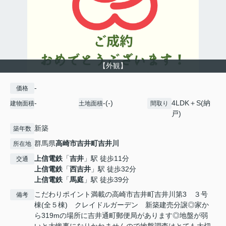
【外観】
-
価格
-
-(-)
4LDK＋S(納
建物面積
土地面積
間取り
戸)
新築
築年数
群馬県
高崎市
吉井町吉井川
所在地
上信電鉄
「
吉井
」駅 徒歩11分
交通
上信電鉄
「
西吉井
」駅 徒歩32分
上信電鉄
「
馬庭
」駅 徒歩39分
こだわりポイント満載の高崎市吉井町吉井川第3 ３号
備考
棟(全５棟) クレイドルガーデン 新築建売分譲◎家か
ら319mの場所に吉井通町郵便局があります◎地盤が弱