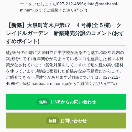
ートをいたします◎027-212-4896かinfo@maebashi-
minami.jpまでご連絡ください(*´ω`*)
【新築】大泉町寄木戸第17 ４号棟(全５棟) ク
レイドルガーデン 新築建売分譲のコメント(おす
すめポイント)
徒歩6分の距離に大泉町立西中学校があるのも魅力♪築2年以内の
築浅物件です♪近年関心が高まっているエコを意識した省エネ対
策がなされています♪劣化対策をしてますので耐久性の高い建材
を使っています♪地域に密着した前橋みなみ不動産だからこそ、
ご紹介できる一戸建てがあります♪詳細については、027-212-
4896やinfo@maebashi-minami.jpからご質問ください(#^^#)
LINEからお問い合わせ
無料
お問い合わせ
無料