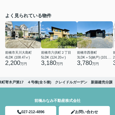
よく見られている物件
前橋市天川大島町
前橋市六供町２丁目
前橋市西善町
4LDK (108.47㎡)
5LDK (124.20㎡)
3LDK＋S(納戸) (101.02㎡)
2
2,200
3,180
3,780
万円
万円
万円
泉町寄木戸第17 ４号棟(全５棟) クレイドルガーデン 新築建売分譲
前橋みなみ不動産株式会社
027-212-4896
お問い合わせ