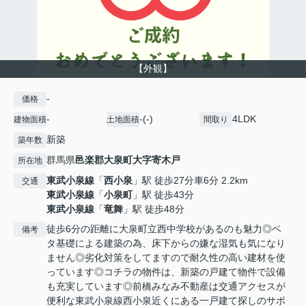
【外観】
-
価格
-
-(-)
4LDK
建物面積
土地面積
間取り
新築
築年数
群馬県
邑楽郡大泉町
大字寄木戸
所在地
東武小泉線
「
西小泉
」駅 徒歩27分車6分 2.2km
交通
東武小泉線
「
小泉町
」駅 徒歩43分
東武小泉線
「
竜舞
」駅 徒歩48分
徒歩6分の距離に大泉町立西中学校があるのも魅力◎ベ
備考
タ基礎による建築の為、床下からの嫌な湿気も気になり
ません◎劣化対策をしてますので耐久性の高い建材を使
っています◎コチラの物件は、新築の戸建て物件で設備
も充実しています◎前橋みなみ不動産は交通アクセスが
便利な東武小泉線西小泉近くにある一戸建て探しのサポ