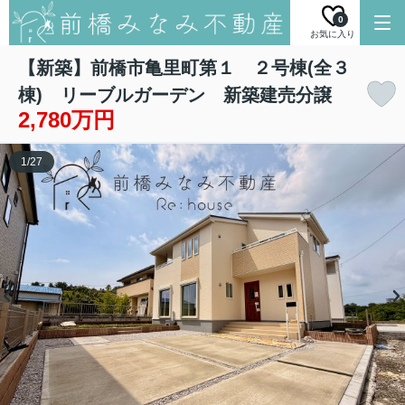
0
お気に入り
【新築】前橋市亀里町第１ ２号棟(全３
棟) リーブルガーデン 新築建売分譲
2,780万円
1
/
27