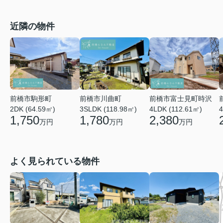
近隣の物件
前橋市川曲町
前橋市富士見町時沢
前橋市駒形町
3SLDK (118.98㎡)
4LDK (112.61㎡)
4
2DK (64.59㎡)
1,780
2,380
1,750
万円
万円
万円
よく見られている物件