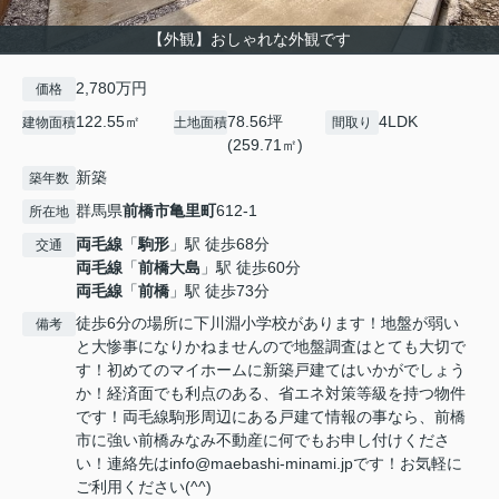
【外観】おしゃれな外観です
2,780万円
価格
122.55㎡
78.56坪
4LDK
建物面積
土地面積
間取り
(259.71㎡)
新築
築年数
群馬県
前橋市
亀里町
612-1
所在地
両毛線
「
駒形
」駅 徒歩68分
交通
両毛線
「
前橋大島
」駅 徒歩60分
両毛線
「
前橋
」駅 徒歩73分
徒歩6分の場所に下川淵小学校があります！地盤が弱い
備考
と大惨事になりかねませんので地盤調査はとても大切で
す！初めてのマイホームに新築戸建てはいかがでしょう
か！経済面でも利点のある、省エネ対策等級を持つ物件
です！両毛線駒形周辺にある戸建て情報の事なら、前橋
市に強い前橋みなみ不動産に何でもお申し付けくださ
い！連絡先はinfo@maebashi-minami.jpです！お気軽に
ご利用ください(^^)