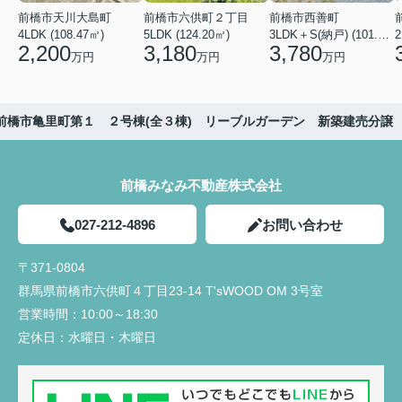
前橋市天川大島町
前橋市六供町２丁目
前橋市西善町
4LDK (108.47㎡)
5LDK (124.20㎡)
3LDK＋S(納戸) (101.02㎡)
2
2,200
3,180
3,780
万円
万円
万円
前橋市亀里町第１ ２号棟(全３棟) リーブルガーデン 新築建売分譲
前橋みなみ不動産株式会社
027-212-4896
お問い合わせ
〒371-0804
群馬県前橋市六供町４丁目23‐14 T'sWOOD OM 3号室
営業時間：
10:00～18:30
定休日：
水曜日・木曜日