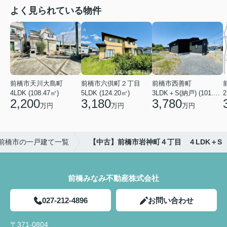
よく見られている物件
前橋市天川大島町
前橋市六供町２丁目
前橋市西善町
4LDK (108.47㎡)
5LDK (124.20㎡)
3LDK＋S(納戸) (101.02㎡)
2
2,200
3,180
3,780
万円
万円
万円
前橋市の一戸建て一覧
【中古】前橋市岩神町４丁目 ４LDK＋S
前橋みなみ不動産株式会社
027-212-4896
お問い合わせ
〒371-0804