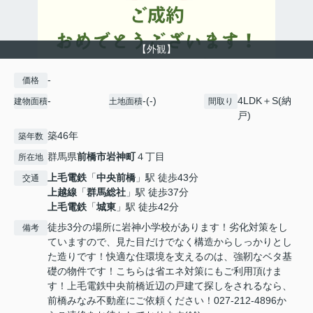
【外観】
-
価格
-
-(-)
4LDK＋S(納
建物面積
土地面積
間取り
戸)
築46年
築年数
群馬県
前橋市
岩神町
４丁目
所在地
上毛電鉄
「
中央前橋
」駅 徒歩43分
交通
上越線
「
群馬総社
」駅 徒歩37分
上毛電鉄
「
城東
」駅 徒歩42分
徒歩3分の場所に岩神小学校があります！劣化対策をし
備考
ていますので、見た目だけでなく構造からしっかりとし
た造りです！快適な住環境を支えるのは、強靭なベタ基
礎の物件です！こちらは省エネ対策にもご利用頂けま
す！上毛電鉄中央前橋近辺の戸建て探しをされるなら、
前橋みなみ不動産にご依頼ください！027-212-4896か