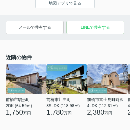
地図アプリで見る
メールで共有する
LINEで共有する
近隣の物件
前橋市川曲町
前橋市富士見町時沢
前橋市駒形町
3SLDK (118.98㎡)
4LDK (112.61㎡)
4
2DK (64.59㎡)
1,780
2,380
1,750
万円
万円
万円