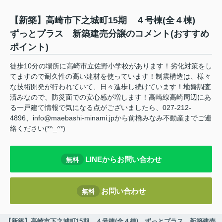
【新築】高崎市下之城町15期 ４号棟(全４棟)
ずっとプラス 新築建売分譲のコメント(おすすめ
ポイント)
徒歩10分の場所に高崎市立佐野小学校があります！劣化対策をし
てますので耐久性の高い建材を使っています！制震構造は、様々
な技術開発が行われていて、日々進歩し続けています！地盤調査
済みなので、防災面での安心感が増します！高崎線高崎周辺にあ
る一戸建て情報で気になる点がございましたら、027-212-
4896、info@maebashi-minami.jpから前橋みなみ不動産までご連
絡ください(*^_^*)
LINEからお問い合わせ
無料
お問い合わせ
無料
【新築】高崎市下之城町15期 ４号棟(全４棟) ずっとプラス 新築建売