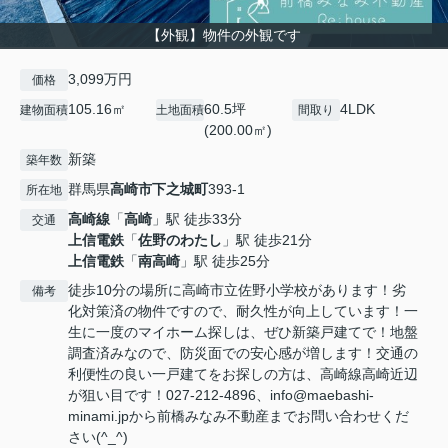
【外観】物件の外観です
3,099万円
価格
105.16㎡
60.5坪
4LDK
建物面積
土地面積
間取り
(200.00㎡)
新築
築年数
群馬県
高崎市
下之城町
393-1
所在地
高崎線
「
高崎
」駅 徒歩33分
交通
上信電鉄
「
佐野のわたし
」駅 徒歩21分
上信電鉄
「
南高崎
」駅 徒歩25分
徒歩10分の場所に高崎市立佐野小学校があります！劣
備考
化対策済の物件ですので、耐久性が向上しています！一
生に一度のマイホーム探しは、ぜひ新築戸建てで！地盤
調査済みなので、防災面での安心感が増します！交通の
利便性の良い一戸建てをお探しの方は、高崎線高崎近辺
が狙い目です！027-212-4896、info@maebashi-
minami.jpから前橋みなみ不動産までお問い合わせくだ
さい(^_^)