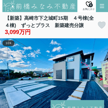
0
お気に入り
【新築】高崎市下之城町15期 ４号棟(全
４棟) ずっとプラス 新築建売分譲
3,099万円
1
/
24