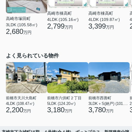
高崎市棟高町
高崎市棟高町
高崎市塚田町
4LDK (105.16㎡)
4LDK (109.87㎡)
4
2,799
3,399
3LDK (105.58㎡)
万円
万円
2,680
万円
よく見られている物件
前橋市天川大島町
前橋市六供町２丁目
前橋市西善町
4LDK (108.47㎡)
5LDK (124.20㎡)
3LDK＋S(納戸) (101.02㎡)
2
2,200
3,180
3,780
万円
万円
万円