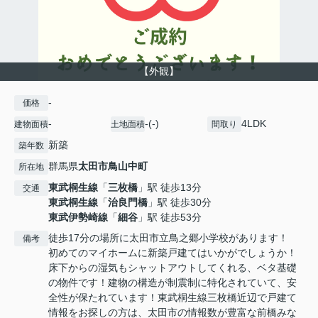
【外観】
-
価格
-
-(-)
4LDK
建物面積
土地面積
間取り
新築
築年数
群馬県
太田市
鳥山中町
所在地
東武桐生線
「
三枚橋
」駅 徒歩13分
交通
東武桐生線
「
治良門橋
」駅 徒歩30分
東武伊勢崎線
「
細谷
」駅 徒歩53分
徒歩17分の場所に太田市立鳥之郷小学校があります！
備考
初めてのマイホームに新築戸建てはいかがでしょうか！
床下からの湿気もシャットアウトしてくれる、ベタ基礎
の物件です！建物の構造が制震制に特化されていて、安
全性が保たれています！東武桐生線三枚橋近辺で戸建て
情報をお探しの方は、太田市の情報数が豊富な前橋みな