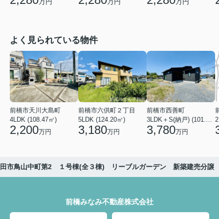
万円
万円
万円
よく見られている物件
前橋市天川大島町
前橋市六供町２丁目
前橋市西善町
4LDK (108.47㎡)
5LDK (124.20㎡)
3LDK＋S(納戸) (101.02㎡)
2
2,200
3,180
3,780
万円
万円
万円
田市鳥山中町第2 １号棟(全３棟) リーブルガーデン 新築建売分譲
前橋みなみ不動産株式会社