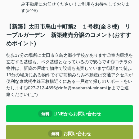
み不動産にお任せください！ご利用をお待ちしておりま
す(#^^#)
【新築】太田市鳥山中町第2 １号棟(全３棟) リ
ーブルガーデン 新築建売分譲のコメント(おすす
めポイント)
徒歩17分の場所に太田市立鳥之郷小学校があります◎室内環境を
左右する基礎も、ベタ基礎となっているので安心です◎コチラの
物件は、新築の戸建て物件で設備も充実しています◎駅まで徒歩
13分の場所にある物件です◎前橋みなみ不動産は交通アクセスが
便利な東武桐生線三枚橋近くにある一戸建て探しのサポートをい
たします◎027-212-4896かinfo@maebashi-minami.jpまでご連
絡ください(^_^)
LINEからお問い合わせ
無料
お問い合わせ
無料