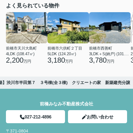
よく見られている物件
前橋市天川大島町
前橋市六供町２丁目
前橋市西善町
4LDK (108.47㎡)
5LDK (124.20㎡)
3LDK＋S(納戸) (101.02㎡)
2
2,200
3,180
3,780
万円
万円
万円
築】渋川市半田第７ ３号棟(全３棟) クリエートの家 新築建売分譲
前橋みなみ不動産株式会社
027-212-4896
お問い合わせ
〒371-0804