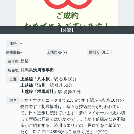
【外観】
-
価格
-
-(-)
3LDK
建物面積
土地面積
間取り
新築
築年数
群馬県
渋川市
半田
所在地
上越線
「
八木原
」駅 徒歩10分
交通
上越線
「
渋川
」駅 徒歩52分
上越線
「
群馬総社
」駅 徒歩70分
こすもすクリニックまで213mです！駅から徒歩10分の
備考
物件です！制震構造は、様々な技術開発が行われてい
て、日々進歩し続けています！夢のマイホームは思い切
って新築の戸建てはいかがでしょうか！前橋みなみ不動
産がご紹介する、渋川市エリアの一戸建てをご希望でし
たら、027-212-4896からご連絡ください(*^^*)