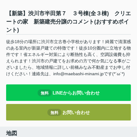
【新築】渋川市半田第７ ３号棟(全３棟) クリエ
ートの家 新築建売分譲のコメント(おすすめポイ
ント)
徒歩18分の場所に渋川市立古巻小学校があります！綺麗で清潔感
のある室内が新築戸建ての特徴です！徒歩10分圏内に立地する物
件です！省エネルギー対策により断熱性も高く、空調設備費も抑
えられます！渋川市の戸建てをお求めの方で何か気になる事がご
ざいましたら、地域情報に詳しい前橋みなみ不動産までお申し付
けください！連絡先は、info@maebashi-minami.jpです(*´ω`*)
LINEからお問い合わせ
無料
お問い合わせ
無料
地図