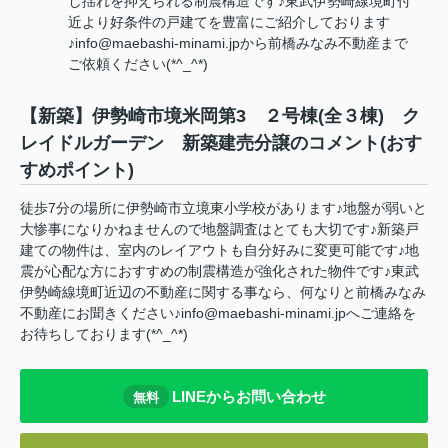
し揺れを抑えられる制震構造です♪東武伊勢崎線境町付
近より好条件の戸建てを豊富にご紹介しております
♪info@maebashi-minami.jpから前橋みなみ不動産まで
ご依頼ください(*^_^*)
【新築】伊勢崎市境米岡第3 ２号棟(全３棟) ク
レイドルガーデン 新築建売分譲のコメント(おす
すめポイント)
徒歩7分の場所に伊勢崎市立境東小学校があります♪地盤が弱いと
大惨事になりかねませんので地盤調査はとても大切です♪新築戸
建ての物件は、室内のレイアウトも自分好みに変更可能です♪地
震が心配な方におすすめの制震構造が強化された物件です♪東武
伊勢崎線境町近辺の不動産に関する事なら、何なりと前橋みなみ
不動産にお聞きください♪info@maebashi-minami.jpへご連絡を
お待ちしております(*^_^*)
LINEからお問い合わせ
無料