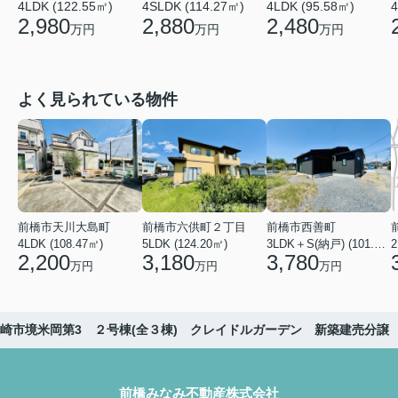
4LDK (122.55㎡)
4LDK (95.58㎡)
4
4SLDK (114.27㎡)
2,980
2,480
2,880
万円
万円
万円
よく見られている物件
前橋市天川大島町
前橋市六供町２丁目
前橋市西善町
4LDK (108.47㎡)
5LDK (124.20㎡)
3LDK＋S(納戸) (101.02㎡)
2
2,200
3,180
3,780
万円
万円
万円
崎市境米岡第3 ２号棟(全３棟) クレイドルガーデン 新築建売分譲
前橋みなみ不動産株式会社