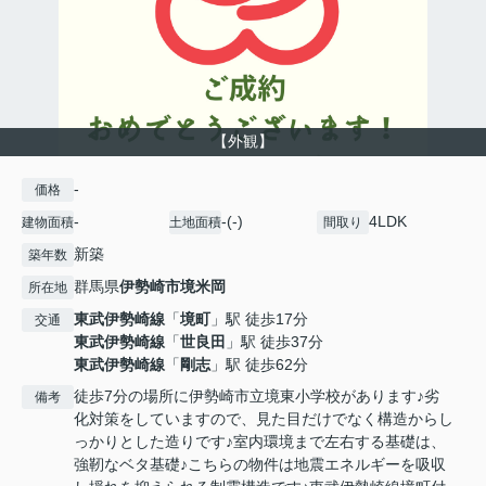
【外観】
-
価格
-
-(-)
4LDK
建物面積
土地面積
間取り
新築
築年数
群馬県
伊勢崎市
境米岡
所在地
東武伊勢崎線
「
境町
」駅 徒歩17分
交通
東武伊勢崎線
「
世良田
」駅 徒歩37分
東武伊勢崎線
「
剛志
」駅 徒歩62分
徒歩7分の場所に伊勢崎市立境東小学校があります♪劣
備考
化対策をしていますので、見た目だけでなく構造からし
っかりとした造りです♪室内環境まで左右する基礎は、
強靭なベタ基礎♪こちらの物件は地震エネルギーを吸収