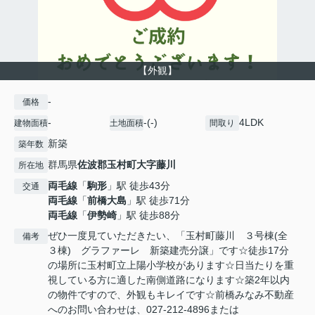
【外観】
-
価格
-
-(-)
4LDK
建物面積
土地面積
間取り
新築
築年数
群馬県
佐波郡玉村町
大字藤川
所在地
両毛線
「
駒形
」駅 徒歩43分
交通
両毛線
「
前橋大島
」駅 徒歩71分
両毛線
「
伊勢崎
」駅 徒歩88分
ぜひ一度見ていただきたい、「玉村町藤川 ３号棟(全
備考
３棟) グラファーレ 新築建売分譲」です☆徒歩17分
の場所に玉村町立上陽小学校があります☆日当たりを重
視している方に適した南側道路になります☆築2年以内
の物件ですので、外観もキレイです☆前橋みなみ不動産
へのお問い合わせは、027-212-4896または