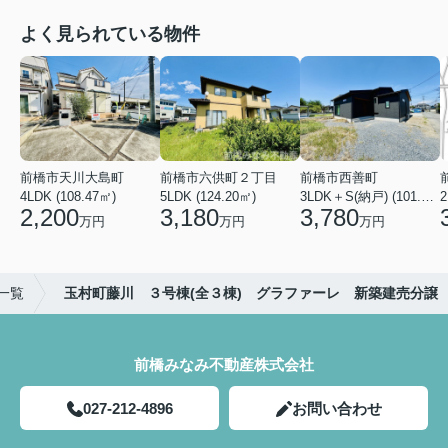
よく見られている物件
前橋市天川大島町
前橋市六供町２丁目
前橋市西善町
4LDK (108.47㎡)
5LDK (124.20㎡)
3LDK＋S(納戸) (101.02㎡)
2
2,200
3,180
3,780
万円
万円
万円
一覧
玉村町藤川 ３号棟(全３棟) グラファーレ 新築建売分譲
前橋みなみ不動産株式会社
027-212-4896
お問い合わせ