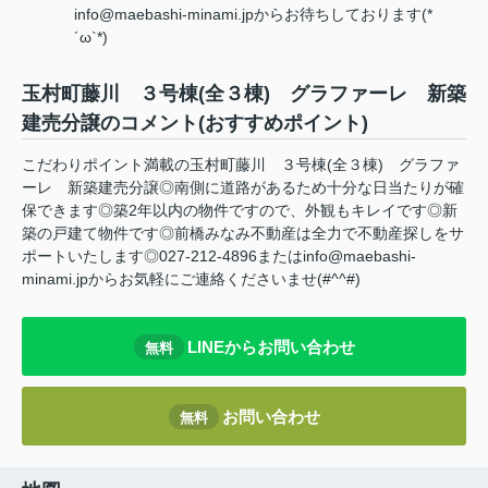
info@maebashi-minami.jpからお待ちしております(*
´ω`*)
玉村町藤川 ３号棟(全３棟) グラファーレ 新築
建売分譲のコメント(おすすめポイント)
こだわりポイント満載の玉村町藤川 ３号棟(全３棟) グラファ
ーレ 新築建売分譲◎南側に道路があるため十分な日当たりが確
保できます◎築2年以内の物件ですので、外観もキレイです◎新
築の戸建て物件です◎前橋みなみ不動産は全力で不動産探しをサ
ポートいたします◎027-212-4896またはinfo@maebashi-
minami.jpからお気軽にご連絡くださいませ(#^^#)
LINEからお問い合わせ
無料
お問い合わせ
無料