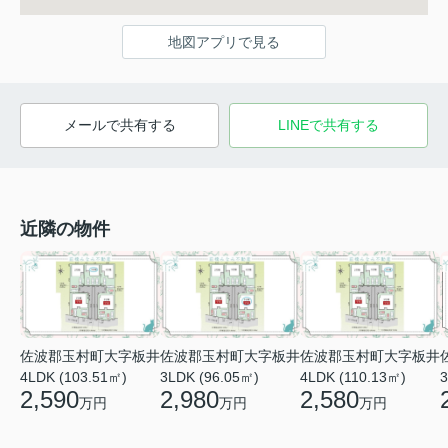
地図アプリで見る
メールで共有する
LINEで共有する
近隣の物件
佐波郡玉村町大字板井
佐波郡玉村町大字板井
佐波郡玉村町大字板井
4LDK (103.51㎡)
3LDK (96.05㎡)
4LDK (110.13㎡)
3
2,590
2,980
2,580
万円
万円
万円