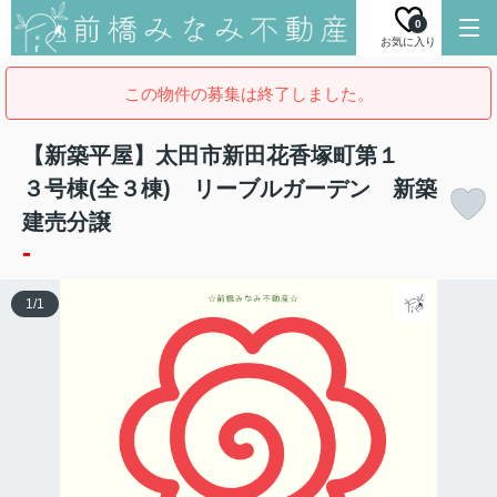
0
お気に入り
この物件の募集は終了しました。
【新築平屋】太田市新田花香塚町第１
３号棟(全３棟) リーブルガーデン 新築
建売分譲
-
1
/
1