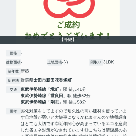
【外観】
-
価格
-
-(-)
3LDK
建物面積
土地面積
間取り
新築
築年数
群馬県
太田市
新田花香塚町
所在地
東武伊勢崎線
「
境町
」駅 徒歩41分
交通
東武伊勢崎線
「
世良田
」駅 徒歩52分
東武伊勢崎線
「
剛志
」駅 徒歩58分
劣化対策をしてますので耐久性の高い建材を使っていま
備考
す◎地盤が弱いと大惨事になりかねませんので地盤調査
はとても大切です◎近年関心が高まっているエコを意識
した省エネ対策がなされています◎こちらは清潔感のあ