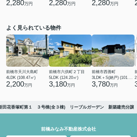
2,280
2,280
2,280
万円
万円
万円
よく見られている物件
前橋市天川大島町
前橋市六供町２丁目
前橋市西善町
4LDK (108.47㎡)
5LDK (124.20㎡)
3LDK＋S(納戸) (101.02㎡)
2
2,200
3,180
3,780
万円
万円
万円
新田花香塚町第１ ３号棟(全３棟) リーブルガーデン 新築建売分譲
前橋みなみ不動産株式会社