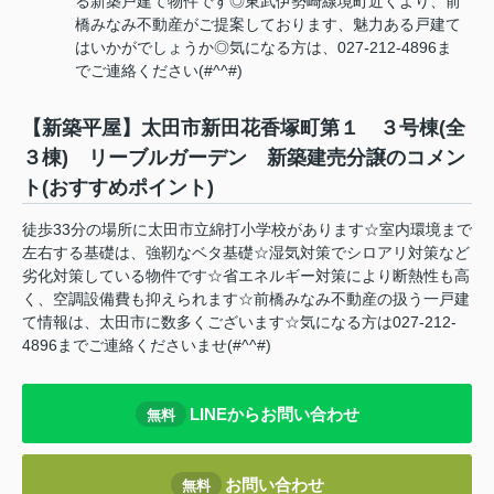
る新築戸建て物件です◎東武伊勢崎線境町近くより、前
橋みなみ不動産がご提案しております、魅力ある戸建て
はいかがでしょうか◎気になる方は、027-212-4896ま
でご連絡ください(#^^#)
【新築平屋】太田市新田花香塚町第１ ３号棟(全
３棟) リーブルガーデン 新築建売分譲のコメン
ト(おすすめポイント)
徒歩33分の場所に太田市立綿打小学校があります☆室内環境まで
左右する基礎は、強靭なベタ基礎☆湿気対策でシロアリ対策など
劣化対策している物件です☆省エネルギー対策により断熱性も高
く、空調設備費も抑えられます☆前橋みなみ不動産の扱う一戸建
て情報は、太田市に数多くございます☆気になる方は027-212-
4896までご連絡くださいませ(#^^#)
LINEからお問い合わせ
無料
お問い合わせ
無料