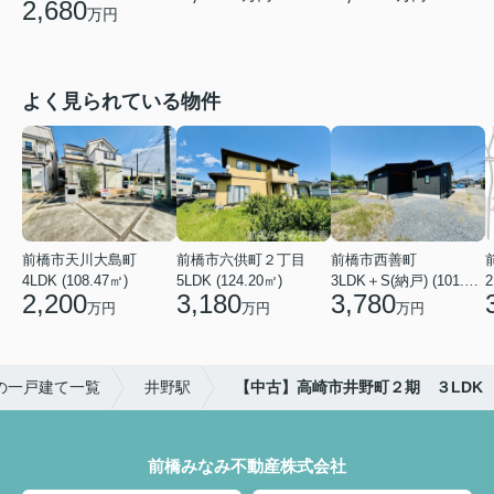
2,680
万円
よく見られている物件
前橋市天川大島町
前橋市六供町２丁目
前橋市西善町
4LDK (108.47㎡)
5LDK (124.20㎡)
3LDK＋S(納戸) (101.02㎡)
2
2,200
3,180
3,780
万円
万円
万円
の一戸建て一覧
井野駅
【中古】高崎市井野町２期 ３LDK
前橋みなみ不動産株式会社