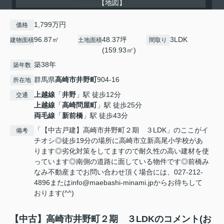
【地図】
1,799万円
価格
96.87㎡
48.37坪
3LDK
建物面積
土地面積
間取り
(159.93㎡)
築38年
築年数
群馬県
高崎市
井野町
904-16
所在地
上越線
「
井野
」駅 徒歩12分
交通
上越線
「
高崎問屋町
」駅 徒歩25分
両毛線
「
新前橋
」駅 徒歩43分
「【中古戸建】高崎市井野町２期 ３LDK」のここがイ
備考
チオシ◎徒歩19分の場所に高崎市立新高尾小学校があ
ります◎劣化対策をしてますので耐久性の高い建材を使
っています◎南側の道路に面している物件です◎前橋み
なみ不動産までお問い合わせ頂く場合には、027-212-
4896またはinfo@maebashi-minami.jpからお待ちして
おります(^^)
【中古】高崎市井野町２期 ３LDKのコメント(お