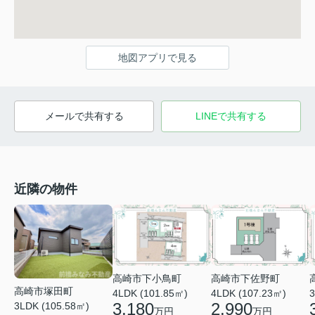
地図アプリで見る
メールで共有する
LINEで共有する
近隣の物件
高崎市下小鳥町
高崎市下佐野町
高崎市塚田町
4LDK (101.85㎡)
3
4LDK (107.23㎡)
3,180
2,990
3LDK (105.58㎡)
万円
万円