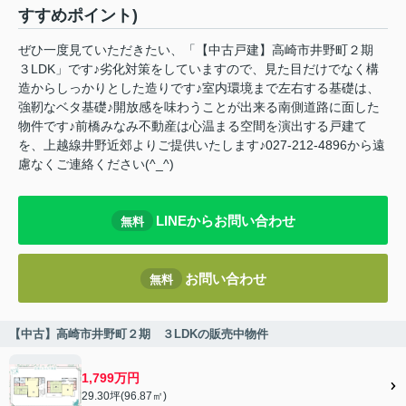
すすめポイント)
ぜひ一度見ていただきたい、「【中古戸建】高崎市井野町２期
３LDK」です♪劣化対策をしていますので、見た目だけでなく構
造からしっかりとした造りです♪室内環境まで左右する基礎は、
強靭なベタ基礎♪開放感を味わうことが出来る南側道路に面した
物件です♪前橋みなみ不動産は心温まる空間を演出する戸建て
を、上越線井野近郊よりご提供いたします♪027-212-4896から遠
慮なくご連絡ください(^_^)
LINEからお問い合わせ
無料
お問い合わせ
無料
【中古】高崎市井野町２期 ３LDKの販売中物件
1,799万円
29.30坪(96.87㎡)