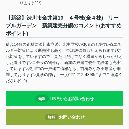
ります(*^^*)
【新築】渋川市金井第19 ４号棟(全４棟) リー
ブルガーデン 新築建売分譲のコメント(おすすめ
ポイント)
徒歩14分の距離に渋川市立渋川北中学校があるのも魅力♪省エネ
ルギー対策により断熱性も高く、空調設備費も抑えられます♪劣
化対策をしていますので、見た目だけでなく構造からしっかりと
した造りです♪コチラの物件は、新築の戸建て物件で設備も充実
しています♪渋川市の一戸建て情報なら、前橋みなみ不動産が網
羅しております♪見学の際は、一度027-212-4896にまでご連絡く
ださい(^_^)
LINEからお問い合わせ
無料
お問い合わせ
無料