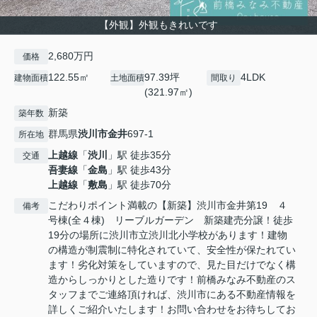
【外観】外観もきれいです
2,680万円
価格
122.55㎡
97.39坪
4LDK
建物面積
土地面積
間取り
(321.97㎡)
新築
築年数
群馬県
渋川市
金井
697-1
所在地
上越線
「
渋川
」駅 徒歩35分
交通
吾妻線
「
金島
」駅 徒歩43分
上越線
「
敷島
」駅 徒歩70分
こだわりポイント満載の【新築】渋川市金井第19 ４
備考
号棟(全４棟) リーブルガーデン 新築建売分譲！徒歩
19分の場所に渋川市立渋川北小学校があります！建物
の構造が制震制に特化されていて、安全性が保たれてい
ます！劣化対策をしていますので、見た目だけでなく構
造からしっかりとした造りです！前橋みなみ不動産のス
タッフまでご連絡頂ければ、渋川市にある不動産情報を
詳しくご紹介いたします！お問い合わせをお待ちしてお