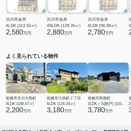
渋川市金井
渋川市金井
渋川市金井
4LDK (112.61㎡)
4SLDK (128.35㎡)
4LDK (96.88㎡)
4
2,580
2,880
2,780
万円
万円
万円
よく見られている物件
前橋市天川大島町
前橋市六供町２丁目
前橋市西善町
4LDK (108.47㎡)
5LDK (124.20㎡)
3LDK＋S(納戸) (101.02㎡)
2
2,200
3,180
3,780
万円
万円
万円