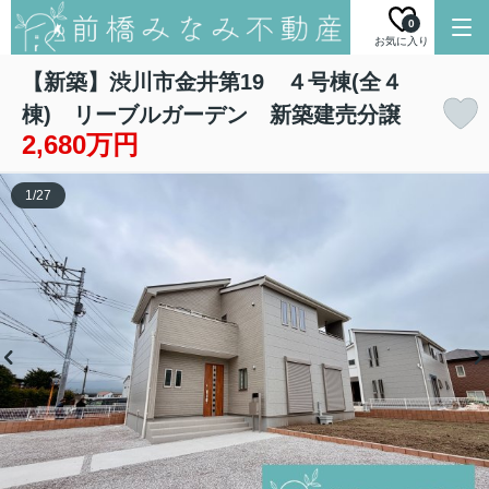
0
お気に入り
【新築】渋川市金井第19 ４号棟(全４
棟) リーブルガーデン 新築建売分譲
2,680万円
1
/
27