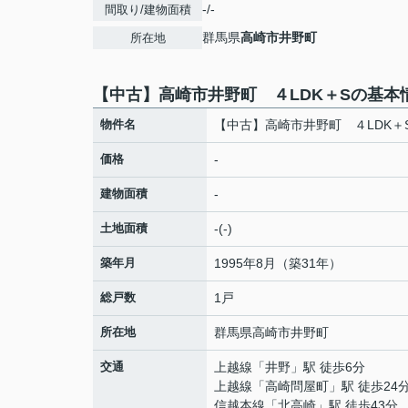
-/-
間取り/建物面積
群馬県
高崎市
井野町
所在地
【中古】高崎市井野町 ４LDK＋Sの基本
物件名
【中古】高崎市井野町 ４LDK＋
価格
-
建物面積
-
土地面積
-(-)
築年月
1995年8月（築31年）
総戸数
1戸
所在地
群馬県
高崎市
井野町
交通
上越線
「
井野
」駅 徒歩6分
上越線
「
高崎問屋町
」駅 徒歩24
信越本線
「
北高崎
」駅 徒歩43分