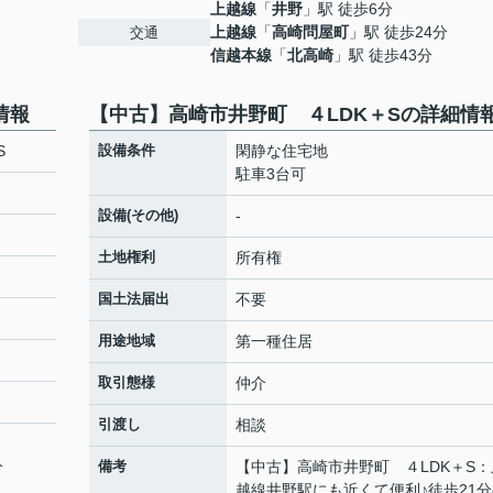
上越線
「
井野
」駅 徒歩6分
上越線
「
高崎問屋町
」駅 徒歩24分
交通
信越本線
「
北高崎
」駅 徒歩43分
情報
【中古】高崎市井野町 ４LDK＋Sの詳細情
S
設備条件
閑静な住宅地
駐車3台可
設備(その他)
-
土地権利
所有権
国土法届出
不要
用途地域
第一種住居
取引態様
仲介
引渡し
相談
分
備考
【中古】高崎市井野町 ４LDK＋S：
越線井野駅にも近くて便利♪徒歩21分