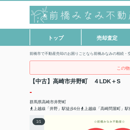
トップ
売却査定
前橋市で不動産売却のお困りごとなら前橋みなみの相続・
この物
【中古】高崎市井野町 ４LDK＋S
-
群馬県
高崎市
井野町
上越線「井野」駅徒歩6分
上越線「高崎問屋町」駅
1
/
1