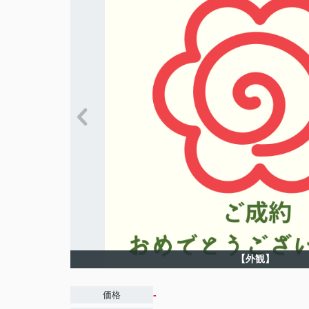
【外観】
-
価格