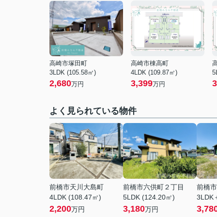
高崎市塚田町
高崎市棟高町
3LDK (105.58㎡)
4LDK (109.87㎡)
5
2,680
3,399
3
万円
万円
よく見られている物件
前橋市天川大島町
前橋市六供町２丁目
前橋市
4LDK (108.47㎡)
5LDK (124.20㎡)
3LDK＋
2,200
3,180
3,78
万円
万円