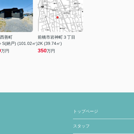
西善町
前橋市岩神町３丁目
S(納戸) (101.02㎡)
2K (39.74㎡)
0
350
万円
万円
トップページ
スタッフ