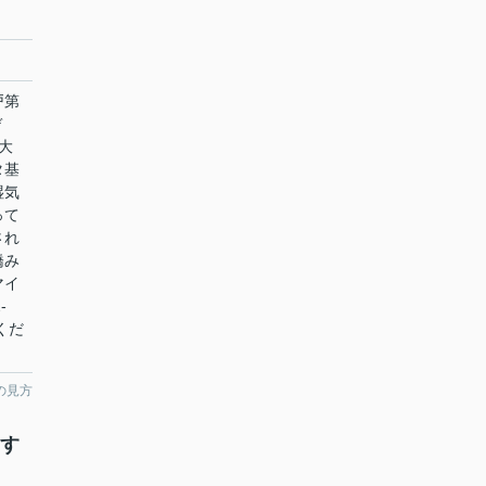
戸第
デ
大
タ基
湿気
って
され
橋み
マイ
-
くだ
の見方
おす