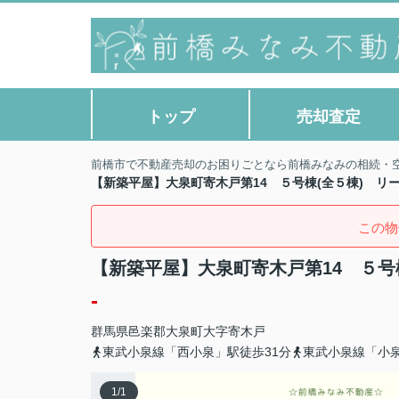
トップ
売却査定
前橋市で不動産売却のお困りごとなら前橋みなみの相続・
【新築平屋】大泉町寄木戸第14 ５号棟(全５棟) リ
この物
【新築平屋】大泉町寄木戸第14 ５号
-
群馬県
邑楽郡大泉町
大字寄木戸
東武小泉線「西小泉」駅徒歩31分
東武小泉線「小泉
1
/
1