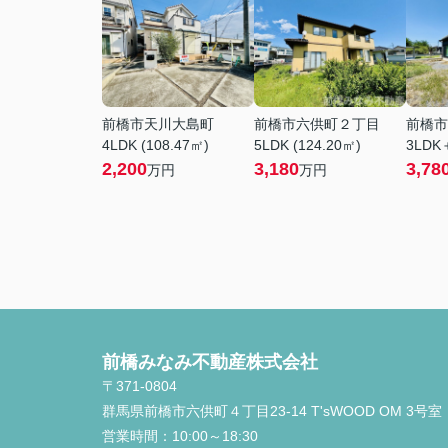
前橋市天川大島町
前橋市六供町２丁目
前橋市
4LDK (108.47㎡)
5LDK (124.20㎡)
3LDK＋
2,200
3,180
3,78
万円
万円
前橋みなみ不動産株式会社
〒371-0804
群馬県前橋市六供町４丁目23‐14 T'sWOOD OM 3号室
営業時間：
10:00～18:30