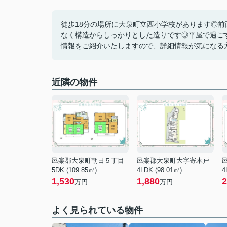
徒歩18分の場所に大泉町立西小学校があります◎前
なく構造からしっかりとした造りです◎平屋で過ご
情報をご紹介いたしますので、詳細情報が気になる方
近隣の物件
邑楽郡大泉町朝日５丁目
邑楽郡大泉町大字寄木戸
5DK (109.85㎡)
4LDK (98.01㎡)
4
1,530
1,880
2
万円
万円
よく見られている物件