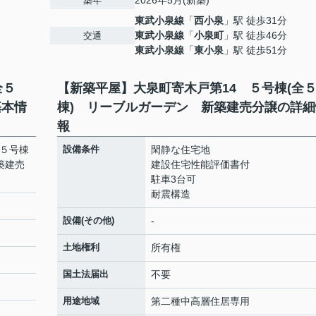
2026年5月(新築)
築年
東武小泉線
「
西小泉
」駅 徒歩31分
東武小泉線
「
小泉町
」駅 徒歩46分
交通
東武小泉線
「
東小泉
」駅 徒歩51分
全５
【新築平屋】大泉町寄木戸第14 ５号棟(全
基本情
棟) リーブルガーデン 新築建売分譲の詳細
報
 ５号棟
設備条件
閑静な住宅地
築建売
建設住宅性能評価書付
駐車3台可
耐震構造
設備(その他)
-
土地権利
所有権
国土法届出
不要
用途地域
第二種中高層住居専用