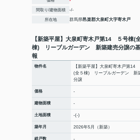
-
価格
-/-
間取り/建物面積
群馬県
邑楽郡大泉町
大字寄木戸
所在地
【新築平屋】大泉町寄木戸第14 ５号棟(
棟) リーブルガーデン 新築建売分譲の
報
物件名
【新築平屋】大泉町寄木戸第14
(全５棟) リーブルガーデン 新
分譲
価格
-
建物面積
-
土地面積
-(-)
築年月
2026年5月（新築）
総戸数
-