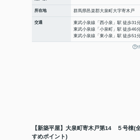
所在地
群馬県
邑楽郡大泉町
大字寄木戸
交通
東武小泉線
「
西小泉
」駅 徒歩31
東武小泉線
「
小泉町
」駅 徒歩46
東武小泉線
「
東小泉
」駅 徒歩51
【新築平屋】大泉町寄木戸第14 ５号棟(
すめポイント)