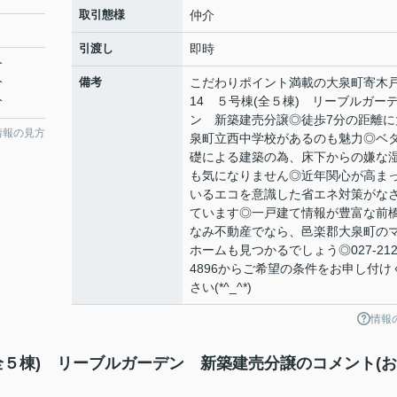
取引態様
仲介
引渡し
即時
分
分
備考
こだわりポイント満載の大泉町寄木
分
14 ５号棟(全５棟) リーブルガー
ン 新築建売分譲◎徒歩7分の距離に
情報の見方
泉町立西中学校があるのも魅力◎ベ
礎による建築の為、床下からの嫌な
も気になりません◎近年関心が高ま
いるエコを意識した省エネ対策がな
ています◎一戸建て情報が豊富な前
なみ不動産でなら、邑楽郡大泉町の
ホームも見つかるでしょう◎027-212
4896からご希望の条件をお申し付け
さい(*^_^*)
情報
全５棟) リーブルガーデン 新築建売分譲のコメント(