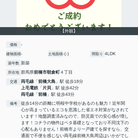
【外観】
-
価格
-
-(-)
4LDK
建物面積
土地面積
間取り
新築
築年数
群馬県
前橋市
朝倉町
４丁目
所在地
両毛線
「
前橋大島
」駅 徒歩18分
交通
上毛電鉄
「
片貝
」駅 徒歩42分
両毛線
「
前橋
」駅 徒歩43分
徒歩14分の距離に明桜中学校があるのも魅力！近年関
備考
心が高まっているエコを意識した省エネ対策がなされて
います！地盤調査済みなので、防災面での安心感が増し
ます！コチラの物件はベタ基礎となっており不同沈下の
心配もありません！前橋市より一戸建てを探すなら、交
通面で不便を感じない両毛線前橋大島周辺はいかがでし