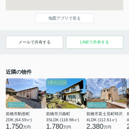
地図アプリで見る
メールで共有する
LINEで共有する
近隣の物件
前橋市川曲町
前橋市富士見町時沢
前橋市駒形町
3SLDK (118.98㎡)
4LDK (112.61㎡)
4
2DK (64.59㎡)
1,780
2,380
1,750
万円
万円
万円