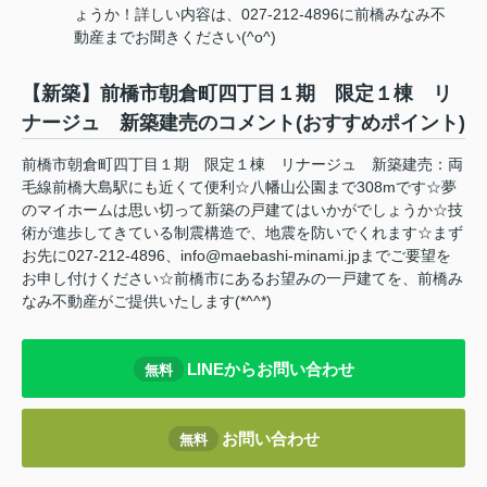
ょうか！詳しい内容は、027-212-4896に前橋みなみ不
動産までお聞きください(^o^)
【新築】前橋市朝倉町四丁目１期 限定１棟 リ
ナージュ 新築建売のコメント(おすすめポイント)
前橋市朝倉町四丁目１期 限定１棟 リナージュ 新築建売：両
毛線前橋大島駅にも近くて便利☆八幡山公園まで308mです☆夢
のマイホームは思い切って新築の戸建てはいかがでしょうか☆技
術が進歩してきている制震構造で、地震を防いでくれます☆まず
お先に027-212-4896、info@maebashi-minami.jpまでご要望を
お申し付けください☆前橋市にあるお望みの一戸建てを、前橋み
なみ不動産がご提供いたします(*^^*)
LINEからお問い合わせ
無料
お問い合わせ
無料