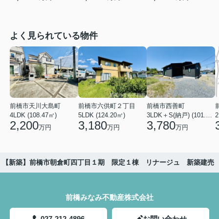
よく見られている物件
前橋市天川大島町
前橋市六供町２丁目
前橋市西善町
4LDK (108.47㎡)
5LDK (124.20㎡)
3LDK＋S(納戸) (101.02㎡)
2
2,200
3,180
3,780
万円
万円
万円
【新築】前橋市朝倉町四丁目１期 限定１棟 リナージュ 新築建売
前橋みなみ不動産株式会社
027-212-4896
お問い合わせ