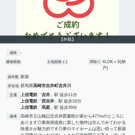
【外観】
-
価格
-
-(-)
4LDK＋S(納
建物面積
土地面積
間取り
戸)
新築
築年数
群馬県
高崎市
吉井町吉井川
所在地
上信電鉄
「
吉井
」駅 徒歩11分
交通
上信電鉄
「
西吉井
」駅 徒歩32分
上信電鉄
「
馬庭
」駅 徒歩39分
高崎市立山種記念吉井図書館が家から477mのところに
備考
あります◎東南側道路に面した物件は住んでみてわかる
快適さが魅力的です◎夢のマイホームは思い切って新築