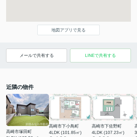
地図アプリで見る
メールで共有する
LINEで共有する
近隣の物件
高崎市下小鳥町
高崎市下佐野町
高崎市塚田町
4LDK (101.85㎡)
3
4LDK (107.23㎡)