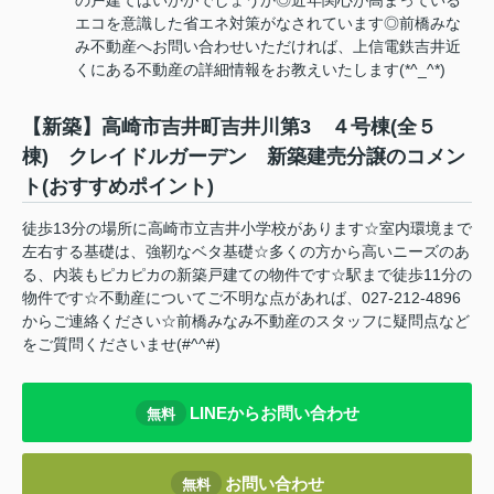
の戸建てはいかがでしょうか◎近年関心が高まっている
エコを意識した省エネ対策がなされています◎前橋みな
み不動産へお問い合わせいただければ、上信電鉄吉井近
くにある不動産の詳細情報をお教えいたします(*^_^*)
【新築】高崎市吉井町吉井川第3 ４号棟(全５
棟) クレイドルガーデン 新築建売分譲のコメン
ト(おすすめポイント)
徒歩13分の場所に高崎市立吉井小学校があります☆室内環境まで
左右する基礎は、強靭なベタ基礎☆多くの方から高いニーズのあ
る、内装もピカピカの新築戸建ての物件です☆駅まで徒歩11分の
物件です☆不動産についてご不明な点があれば、027-212-4896
からご連絡ください☆前橋みなみ不動産のスタッフに疑問点など
をご質問くださいませ(#^^#)
LINEからお問い合わせ
無料
お問い合わせ
無料