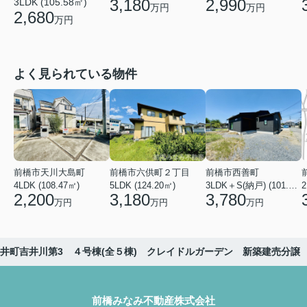
3,180
2,990
3LDK (105.58㎡)
万円
万円
2,680
万円
よく見られている物件
前橋市天川大島町
前橋市六供町２丁目
前橋市西善町
4LDK (108.47㎡)
5LDK (124.20㎡)
3LDK＋S(納戸) (101.02㎡)
2
2,200
3,180
3,780
万円
万円
万円
井町吉井川第3 ４号棟(全５棟) クレイドルガーデン 新築建売分譲
前橋みなみ不動産株式会社