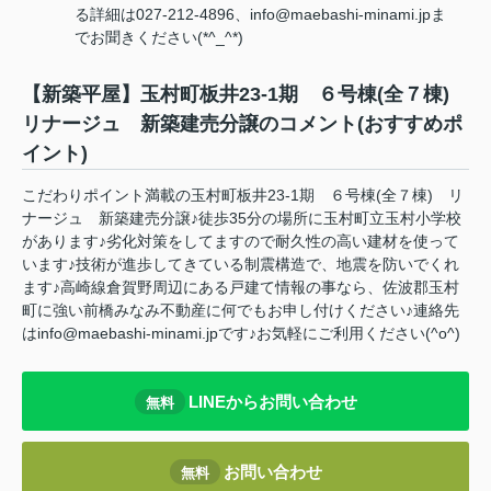
る詳細は027-212-4896、info@maebashi-minami.jpま
でお聞きください(*^_^*)
【新築平屋】玉村町板井23-1期 ６号棟(全７棟)
リナージュ 新築建売分譲のコメント(おすすめポ
イント)
こだわりポイント満載の玉村町板井23-1期 ６号棟(全７棟) リ
ナージュ 新築建売分譲♪徒歩35分の場所に玉村町立玉村小学校
があります♪劣化対策をしてますので耐久性の高い建材を使って
います♪技術が進歩してきている制震構造で、地震を防いでくれ
ます♪高崎線倉賀野周辺にある戸建て情報の事なら、佐波郡玉村
町に強い前橋みなみ不動産に何でもお申し付けください♪連絡先
はinfo@maebashi-minami.jpです♪お気軽にご利用ください(^o^)
LINEからお問い合わせ
無料
お問い合わせ
無料