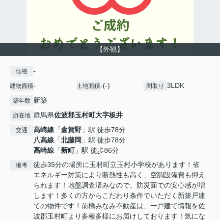
【外観】
-
価格
-
-(-)
3LDK
建物面積
土地面積
間取り
新築
築年数
群馬県
佐波郡玉村町
大字板井
所在地
高崎線
「
倉賀野
」駅 徒歩78分
交通
八高線
「
北藤岡
」駅 徒歩78分
高崎線
「
新町
」駅 徒歩86分
徒歩35分の場所に玉村町立玉村小学校があります！省
備考
エネルギー対策により断熱性も高く、空調設備費も抑え
られます！地盤調査済みなので、防災面での安心感が増
します！多くの方からこだわり条件でいただく新築戸建
ての物件です！前橋みなみ不動産は、一戸建て情報を佐
波郡玉村町より多種多様にお届けしております！気にな