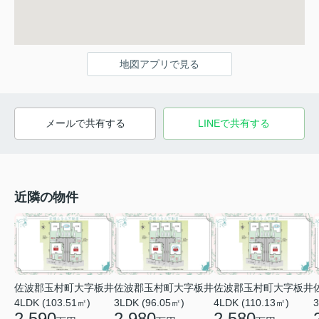
地図アプリで見る
メールで共有する
LINEで共有する
近隣の物件
佐波郡玉村町大字板井
佐波郡玉村町大字板井
佐波郡玉村町大字板井
4LDK (103.51㎡)
3LDK (96.05㎡)
4LDK (110.13㎡)
3
2,590
2,980
2,580