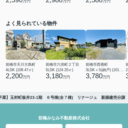
万円
万円
万円
よく見られている物件
前橋市天川大島町
前橋市六供町２丁目
前橋市西善町
4LDK (108.47㎡)
5LDK (124.20㎡)
3LDK＋S(納戸) (101.02㎡)
2
2,200
3,180
3,780
万円
万円
万円
平屋】玉村町板井23-1期 ６号棟(全７棟) リナージュ 新築建売分譲
前橋みなみ不動産株式会社