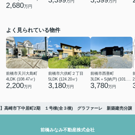
万円
万円
2,680
万円
よく見られている物件
前橋市天川大島町
前橋市六供町２丁目
前橋市西善町
4LDK (108.47㎡)
5LDK (124.20㎡)
3LDK＋S(納戸) (101.02㎡)
2
2,200
3,180
3,780
万円
万円
万円
】高崎市下中居町2期 １号棟(全３棟) グラファーレ 新築建売分譲
前橋みなみ不動産株式会社