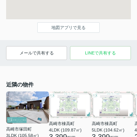
地図アプリで見る
メールで共有する
LINEで共有する
近隣の物件
高崎市棟高町
高崎市棟高町
高崎市塚田町
4LDK (109.87㎡)
5LDK (104.62㎡)
4
3,399
3,399
3LDK (105.58㎡)