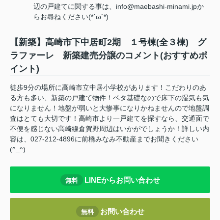
辺の戸建てに関する事は、info@maebashi-minami.jpか
らお尋ねください(*´ω`*)
【新築】高崎市下中居町2期 １号棟(全３棟) グ
ラファーレ 新築建売分譲のコメント(おすすめポ
イント)
徒歩9分の場所に高崎市立中居小学校があります！こだわりのあ
る方も多い、新築の戸建て物件！ベタ基礎なので床下の湿気も気
になりません！地盤が弱いと大惨事になりかねませんので地盤調
査はとても大切です！高崎市より一戸建てを探すなら、交通面で
不便を感じない高崎線倉賀野周辺はいかがでしょうか！詳しい内
容は、027-212-4896に前橋みなみ不動産までお聞きください
(^_^)
LINEからお問い合わせ
無料
お問い合わせ
無料