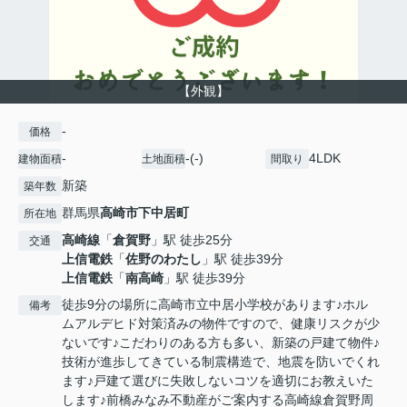
【外観】
-
価格
-
-(-)
4LDK
建物面積
土地面積
間取り
新築
築年数
群馬県
高崎市
下中居町
所在地
高崎線
「
倉賀野
」駅 徒歩25分
交通
上信電鉄
「
佐野のわたし
」駅 徒歩39分
上信電鉄
「
南高崎
」駅 徒歩39分
徒歩9分の場所に高崎市立中居小学校があります♪ホル
備考
ムアルデヒド対策済みの物件ですので、健康リスクが少
ないです♪こだわりのある方も多い、新築の戸建て物件♪
技術が進歩してきている制震構造で、地震を防いでくれ
ます♪戸建て選びに失敗しないコツを適切にお教えいた
します♪前橋みなみ不動産がご案内する高崎線倉賀野周