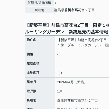
-/-
間取り/建物面積
群馬県
前橋市
高花台
２丁目
所在地
【新築平屋】前橋市高花台2丁目 限定１
ルーミングガーデン 新築建売の基本情報
物件名
【新築平屋】前橋市高花台2丁目
１棟 ブルーミングガーデン 新
価格
-
建物面積
-
土地面積
-(-)
築年月
2026年4月（新築）
総戸数
1戸
所在地
群馬県
前橋市
高花台
２丁目