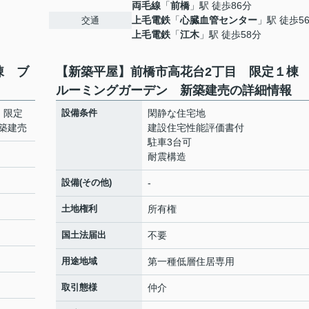
両毛線
「
前橋
」駅 徒歩86分
上毛電鉄
「
心臓血管センター
」駅 徒歩5
交通
上毛電鉄
「
江木
」駅 徒歩58分
棟 ブ
【新築平屋】前橋市高花台2丁目 限定１棟
ルーミングガーデン 新築建売の詳細情報
 限定
設備条件
閑静な住宅地
築建売
建設住宅性能評価書付
駐車3台可
耐震構造
設備(その他)
-
土地権利
所有権
国土法届出
不要
用途地域
第一種低層住居専用
取引態様
仲介