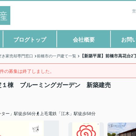
営
ブログトップ
会社概要
お問
【新築平屋】前橋市高花台2
空き家売却専門窓口
前橋市の一戸建て一覧
件の募集は終了しました。
定１棟 ブルーミングガーデン 新築建売
ター」駅徒歩56分
上毛電鉄「江木」駅徒歩58分