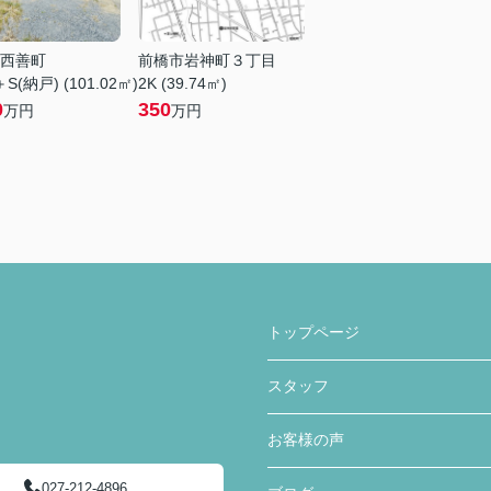
西善町
前橋市岩神町３丁目
S(納戸) (101.02㎡)
2K (39.74㎡)
0
350
万円
万円
トップページ
スタッフ
お客様の声
027-212-4896