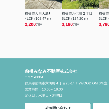
前橋市天川大島町
前橋市六供町２丁目
前橋市
4LDK (108.47㎡)
5LDK (124.20㎡)
3LDK＋
2,200
3,180
3,78
万円
万円
前橋みなみ不動産株式会社
〒371-0804
群馬県前橋市六供町４丁目23‐14 T'sWOOD OM 3号室
営業時間：
10:00～18:30
定休日：
水曜日・木曜日
お問い合わせ