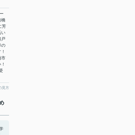
ー
前橋
に芳
高い
築戸
率の
す！
橋市
い！
受
の見方
め
学