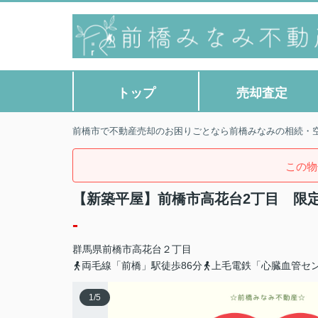
トップ
売却査定
前橋市で不動産売却のお困りごとなら前橋みなみの相続・
この物
【新築平屋】前橋市高花台2丁目 限
-
群馬県
前橋市
高花台
２丁目
両毛線「前橋」駅徒歩86分
上毛電鉄「心臓血管セン
1
/
5