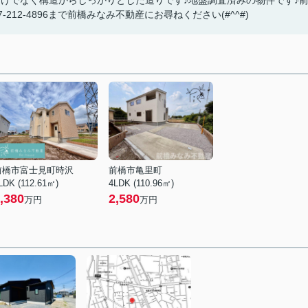
けでなく構造からしっかりとした造りです♪地盤調査済みの物件です♪
12-4896まで前橋みなみ不動産にお尋ねください(#^^#)
前橋市富士見町時沢
前橋市亀里町
LDK (112.61㎡)
4LDK (110.96㎡)
,380
2,580
万円
万円