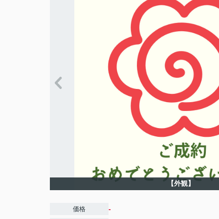
【外観】
-
価格