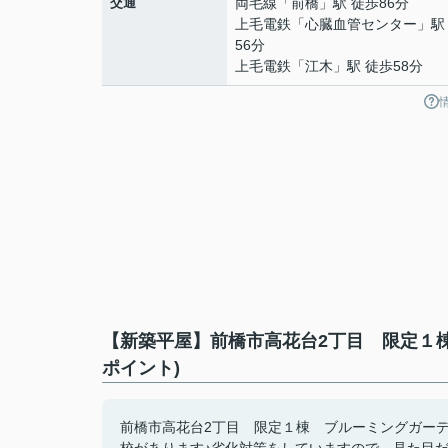
交通
両毛線
「
前橋
」駅 徒歩86分
上毛電鉄
「
心臓血管センター
」駅
56分
上毛電鉄
「
江木
」駅 徒歩58分
【新築平屋】前橋市高花台2丁目 限定１
ポイント)
前橋市高花台2丁目 限定１棟 ブルーミングガーデ