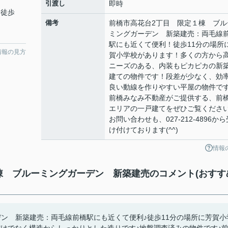
引渡し
即時
 徒歩
備考
前橋市高花台2丁目 限定１棟 ブル
ミングガーデン 新築建売：両毛線
駅にも近くて便利！徒歩11分の場所
情報の見方
賀小学校があります！多くの方から
ニーズのある、内装もピカピカの新
建ての物件です！段差が少なく、効
良い動線を作りやすい平屋の物件で
前橋みなみ不動産がご提供する、前
エリアの一戸建てをぜひご覧くださ
お問い合わせも、027-212-4896から
け付けております(^^)
情報
棟 ブルーミングガーデン 新築建売のコメント(おすす
ン 新築建売：両毛線前橋駅にも近くて便利♪徒歩11分の場所に芳賀小