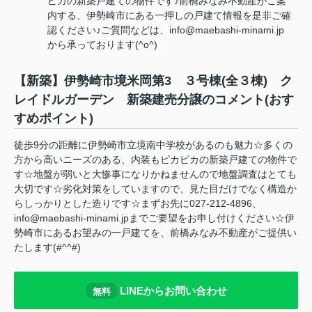
ピカの新築戸建ての物件です♪前橋みなみ不動産がご案
内する、伊勢崎市にある一押しの戸建て情報を是非ご確
認ください♪ご質問などは、info@maebashi-minami.jp
から承っております(^o^)
【新築】伊勢崎市境米岡第3 ３号棟(全３棟) ク
レイドルガーデン 新築建売分譲のコメント(おす
すめポイント)
徒歩9分の距離に伊勢崎市立境南中学校があるのも魅力☆多くの
方から高いニーズのある、内装もピカピカの新築戸建ての物件で
す☆地盤が弱いと大惨事になりかねませんので地盤調査はとても
大切です☆劣化対策をしていますので、見た目だけでなく構造か
らしっかりとした造りです☆まずお先に027-212-4896、
info@maebashi-minami.jpまでご要望をお申し付けください☆伊
勢崎市にあるお望みの一戸建てを、前橋みなみ不動産がご提供い
たします(#^^#)
LINEからお問い合わせ
無料