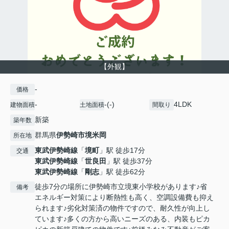
【外観】
-
価格
-
-(-)
4LDK
建物面積
土地面積
間取り
新築
築年数
群馬県
伊勢崎市
境米岡
所在地
東武伊勢崎線
「
境町
」駅 徒歩17分
交通
東武伊勢崎線
「
世良田
」駅 徒歩37分
東武伊勢崎線
「
剛志
」駅 徒歩62分
徒歩7分の場所に伊勢崎市立境東小学校があります♪省
備考
エネルギー対策により断熱性も高く、空調設備費も抑え
られます♪劣化対策済の物件ですので、耐久性が向上し
ています♪多くの方から高いニーズのある、内装もピカ