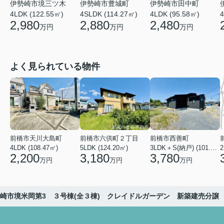
伊勢崎市境三ツ木
伊勢崎市田中町
伊勢崎市豊城町
4LDK (122.55㎡)
4LDK (95.58㎡)
4
4SLDK (114.27㎡)
2,980
2,480
2,880
万円
万円
万円
よく見られている物件
前橋市天川大島町
前橋市六供町２丁目
前橋市西善町
4LDK (108.47㎡)
5LDK (124.20㎡)
3LDK＋S(納戸) (101.02㎡)
2
2,200
3,180
3,780
万円
万円
万円
崎市境米岡第3 ３号棟(全３棟) クレイドルガーデン 新築建売分譲