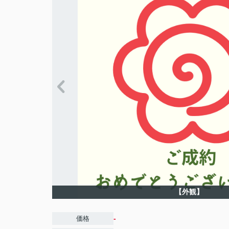
【外観】
-
価格