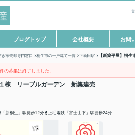
営
ブログトップ
会社概要
お問
【新築平屋】桐生
空き家売却専門窓口
桐生市の一戸建て一覧
下新田駅
件の募集は終了しました。
定１棟 リーブルガーデン 新築建売
線「新桐生」駅徒歩12分
上毛電鉄「富士山下」駅徒歩24分