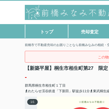
トップ
売却査定
前橋市で不動産売却のお困りごとなら前橋みなみの相続・
この物
【新築平屋】桐生市相生町第27 限
-
群馬県
桐生市
相生町
１丁目
わたらせ渓谷鉄道「下新田」駅徒歩11分
東武桐生
1
/
1