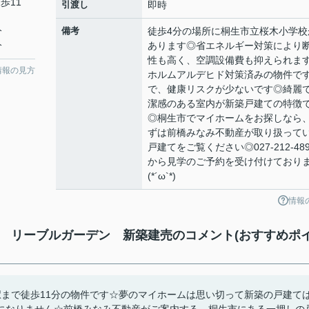
歩11
引渡し
即時
分
備考
徒歩4分の場所に桐生市立桜木小学校
分
あります◎省エネルギー対策により
性も高く、空調設備費も抑えられま
情報の見方
ホルムアルデヒド対策済みの物件で
で、健康リスクが少ないです◎綺麗
潔感のある室内が新築戸建ての特徴
◎桐生市でマイホームをお探しなら
ずは前橋みなみ不動産が取り扱って
戸建てをご覧ください◎027-212-489
から見学のご予約を受け付けており
(*´ω`*)
情報
棟 リーブルガーデン 新築建売のコメント(おすすめポ
駅まで徒歩11分の物件です☆夢のマイホームは思い切って新築の戸建て