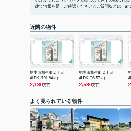
いかがでしょうか☆ベタ基礎なので床下の湿気も気
建て情報を是非ご確認ください☆ご質問などは、info@mae
近隣の物件
桐生市相生町２丁目
桐生市相生町２丁目
4LDK (101.84㎡)
4LDK (93.57㎡)
4
2,180
2,580
2
万円
万円
よく見られている物件