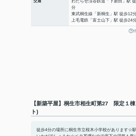
交通
わたらせ渓谷鉄道
「
下新田
」駅 徒
分
東武桐生線
「
新桐生
」駅 徒歩12
上毛電鉄
「
富士山下
」駅 徒歩24
【新築平屋】桐生市相生町第27 限定１
ト)
徒歩4分の場所に桐生市立桜木小学校があります☆