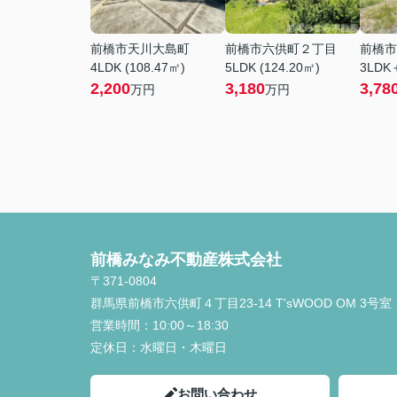
前橋市天川大島町
前橋市六供町２丁目
前橋市
4LDK (108.47㎡)
5LDK (124.20㎡)
3LDK＋
2,200
3,180
3,78
万円
万円
前橋みなみ不動産株式会社
〒371-0804
群馬県前橋市六供町４丁目23‐14 T'sWOOD OM 3号室
営業時間：
10:00～18:30
定休日：
水曜日・木曜日
お問い合わせ