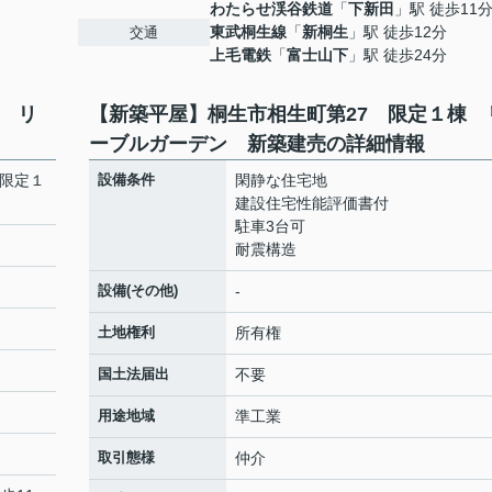
わたらせ渓谷鉄道
「
下新田
」駅 徒歩11
東武桐生線
「
新桐生
」駅 徒歩12分
交通
上毛電鉄
「
富士山下
」駅 徒歩24分
 リ
【新築平屋】桐生市相生町第27 限定１棟 
ーブルガーデン 新築建売の詳細情報
 限定１
設備条件
閑静な住宅地
建設住宅性能評価書付
駐車3台可
耐震構造
設備(その他)
-
土地権利
所有権
国土法届出
不要
用途地域
準工業
取引態様
仲介