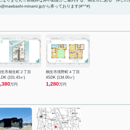
になりません☆前橋みなみ不動産がご案内する、桐生市にある一押しの
bashi-minami.jpから承っております(#^^#)
桐生市相生町２丁目
桐生市境野町４丁目
LDK (101.43㎡)
4SDK (134.00㎡)
,380
1,280
万円
万円