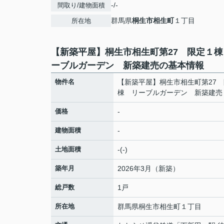
-/-
間取り/建物面積
群馬県
桐生市
相生町
１丁目
所在地
【新築平屋】桐生市相生町第27 限定１棟
ーブルガーデン 新築建売の基本情報
物件名
【新築平屋】桐生市相生町第27
棟 リーブルガーデン 新築建売
価格
-
建物面積
-
土地面積
-(-)
築年月
2026年3月（新築）
総戸数
1戸
所在地
群馬県
桐生市
相生町
１丁目