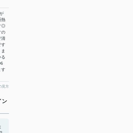
が
断熱
す◎
すの
で清
です
、ま
いる
6
ます
の見方
イン
は