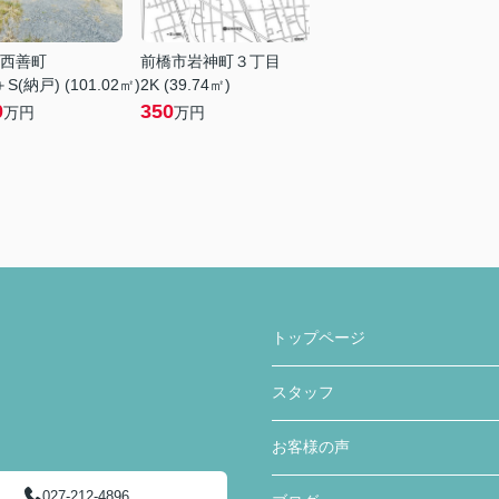
西善町
前橋市岩神町３丁目
S(納戸) (101.02㎡)
2K (39.74㎡)
0
350
万円
万円
トップページ
スタッフ
お客様の声
027-212-4896